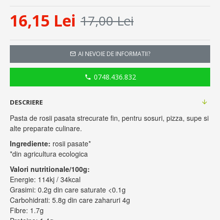
16,15 Lei
17,00 Lei
AI NEVOIE DE INFORMATII?
0748.436.832
DESCRIERE
Pasta de rosii pasata strecurate fin, pentru sosuri, pizza, supe si
alte preparate culinare.
Ingrediente:
rosii pasate*
*din agricultura ecologica
Valori nutritionale/100g:
Energie: 114kj / 34kcal
Grasimi: 0.2g din care saturate <0.1g
Carbohidrati: 5.8g din care zaharuri 4g
Fibre: 1.7g