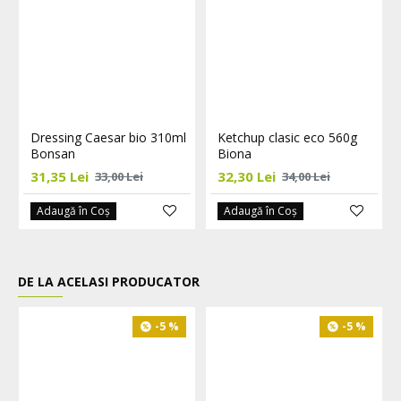
Dressing Caesar bio 310ml
Ketchup clasic eco 560g
Bonsan
Biona
31,35 Lei
32,30 Lei
33,00 Lei
34,00 Lei
Adaugă în Coş
Adaugă în Coş
DE LA ACELASI PRODUCATOR
-5 %
-5 %