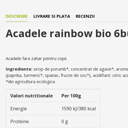
DESCRIERE
LIVRARE SI PLATA
RECENZII
Acadele rainbow bio 6b
Acadele fara zahar pentru copii.
Ingrediente:
sirop de porumb*, concentrat de agave*, arome n
(paprika, turmeric*, spanac, fructe de soc*), acidifiant: citric ac
*din agricultura ecologica
Valori nutritionale
Per 100g
Energie
1590 kJ/380 kcal
Proteine
0 g