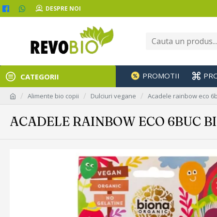
DESPRE NOI
PROMOTII
PR
CATEGORII
Alimente bio copii
Dulciuri vegane
Acadele rainbow eco 6
ACADELE RAINBOW ECO 6BUC B