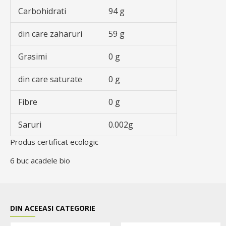
Carbohidrati
94 g
din care zaharuri
59 g
Grasimi
0 g
din care saturate
0 g
Fibre
0 g
Saruri
0.002g
Produs certificat ecologic
6 buc acadele bio
DIN ACEEASI CATEGORIE