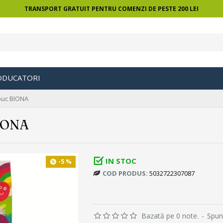
TRANSPORT GRATUIT PENTRU COMENZI DE PESTE 200 LEI
ODUCATORI
buc BIONA
IONA
IN STOC
-5 %
COD PRODUS:
5032722307087
Bazată pe 0 note.
-
Spun