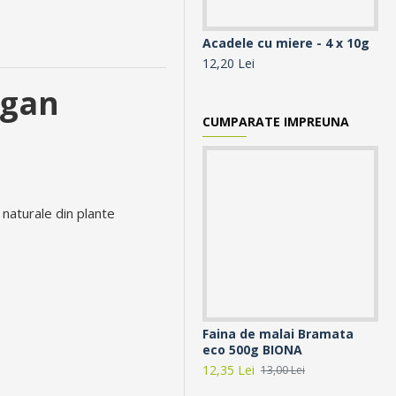
Acadele cu miere - 4 x 10g
Ac
la
12,20 Lei
18,
egan
CUMPARATE IMPREUNA
naturale din plante
Faina de malai Bramata
Bi
eco 500g BIONA
Sp
12,35 Lei
9,9
13,00 Lei