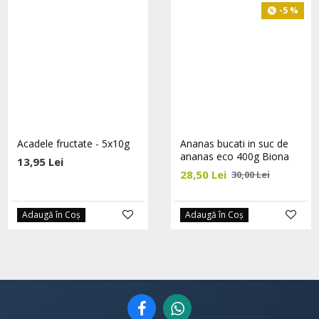
-5 %
-5 %
Acadele fructate - 5x10g
Bomboane cu miere de
Ananas bucati in suc de
Manuka MGO +150 eco
ananas eco 400g Biona
13,95 Lei
30g HOYER
28,50 Lei
30,00 Lei
19,00 Lei
20,00 Lei
Adaugă în Coş
Adaugă în Coş
Adaugă în Coş