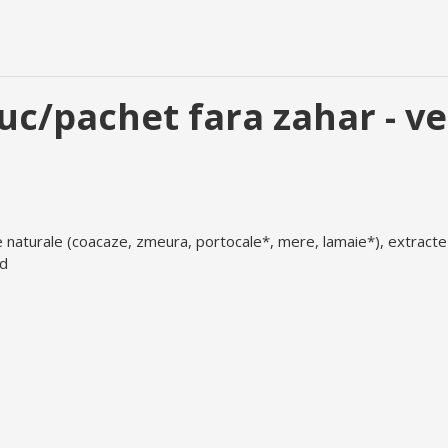
uc/pachet fara zahar - v
aturale (coacaze, zmeura, portocale*, mere, lamaie*), extracte 
id