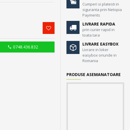
Cumperi si platesti in
siguranta prin Netopia
Payments
LIVRARE RAPIDA
prin curier rapid in
toata tara
LIVRARE EASYBOX
0748.436.832
Livrare in loker
easybox oriunde in
Romania
PRODUSE ASEMANATOARE