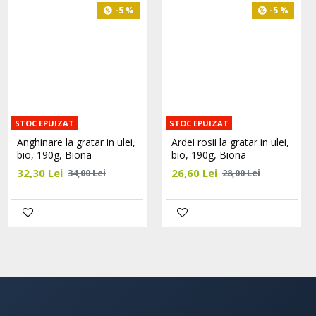
-5 %
-5 %
STOC EPUIZAT
STOC EPUIZAT
Caramele aroma caramel si
Anghinare la gratar in ulei,
Ardei rosii la gratar in ulei,
curmale, bio, 150g, Super
bio, 190g, Biona
bio, 190g, Biona
Fudgio
32,30 Lei
26,60 Lei
34,00 Lei
28,00 Lei
21,00 Lei
Adaugă în Coş