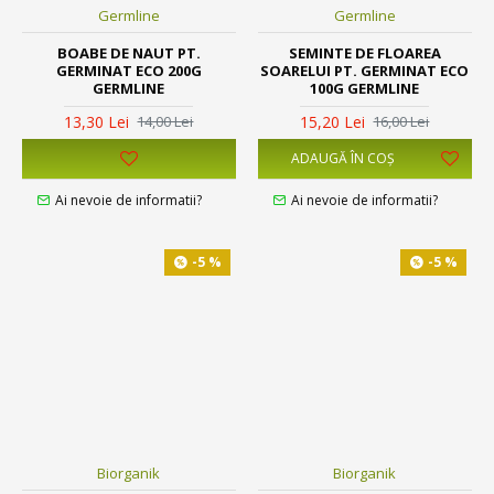
Germline
Germline
BOABE DE NAUT PT.
SEMINTE DE FLOAREA
GERMINAT ECO 200G
SOARELUI PT. GERMINAT ECO
GERMLINE
100G GERMLINE
13,30 Lei
15,20 Lei
14,00 Lei
16,00 Lei
ADAUGĂ ÎN COŞ
Ai nevoie de informatii?
Ai nevoie de informatii?
-5 %
-5 %
Biorganik
Biorganik