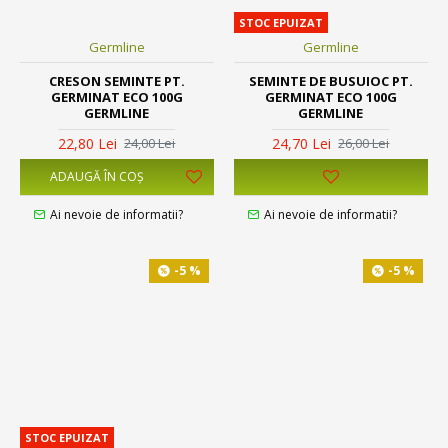
STOC EPUIZAT
Germline
Germline
CRESON SEMINTE PT.
SEMINTE DE BUSUIOC PT.
GERMINAT ECO 100G
GERMINAT ECO 100G
GERMLINE
GERMLINE
22,80 Lei
24,70 Lei
24,00 Lei
26,00 Lei
ADAUGĂ ÎN COŞ
Ai nevoie de informatii?
Ai nevoie de informatii?
-5 %
-5 %
STOC EPUIZAT