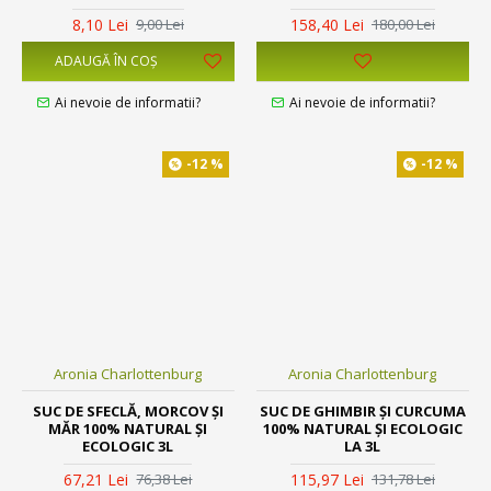
8,10 Lei
158,40 Lei
9,00 Lei
180,00 Lei
ADAUGĂ ÎN COŞ
Ai nevoie de informatii?
Ai nevoie de informatii?
-12 %
-12 %
Aronia Charlottenburg
Aronia Charlottenburg
SUC DE SFECLĂ, MORCOV ȘI
SUC DE GHIMBIR ȘI CURCUMA
MĂR 100% NATURAL ȘI
100% NATURAL ȘI ECOLOGIC
ECOLOGIC 3L
LA 3L
67,21 Lei
115,97 Lei
76,38 Lei
131,78 Lei