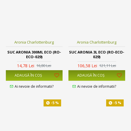
Aronia Charlottenburg
Aronia Charlottenburg
SUC ARONIA 300ML ECO (RO-
SUC ARONIA 3L ECO (RO-ECO-
ECO-029)
029)
14,78 Lei
106,58 Lei
16,80 Lei
121,11 Lei
ADAUGĂ ÎN COŞ
ADAUGĂ ÎN COŞ
Ai nevoie de informatii?
Ai nevoie de informatii?
-5 %
-5 %