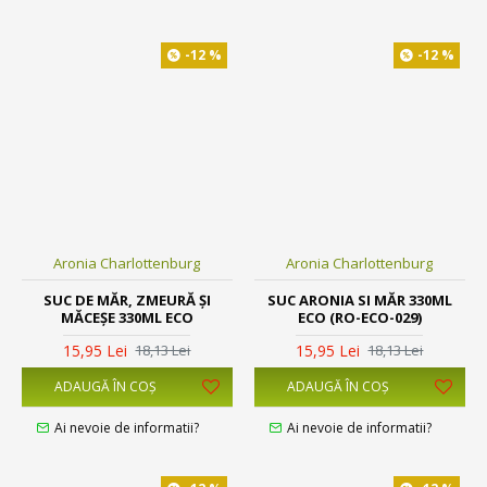
-12 %
-12 %
Aronia Charlottenburg
Aronia Charlottenburg
SUC DE MĂR, ZMEURĂ ȘI
SUC ARONIA SI MĂR 330ML
MĂCEȘE 330ML ECO
ECO (RO-ECO-029)
15,95 Lei
15,95 Lei
18,13 Lei
18,13 Lei
ADAUGĂ ÎN COŞ
ADAUGĂ ÎN COŞ
Ai nevoie de informatii?
Ai nevoie de informatii?