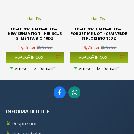
Hari Tea
Hari Tea
CEAI PREMIUM HARI TEA -
CEAI PREMIUM HARI TEA -
NEW SENSATION - HIBISCUS
FORGET ME NOT - CEAI VERDE
SI MENTA BIO 10DZ
SI FLORI BIO 10DZ
27,55 Lei
23,75 Lei
29,00 Lei
25,00 Lei
ADAUGĂ ÎN COŞ
ADAUGĂ ÎN COŞ
Ai nevoie de informatii?
Ai nevoie de informatii?
INFORMATII UTILE
Despre noi
Livrare si plata