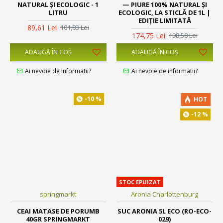
NATURAL ȘI ECOLOGIC - 1
— PIURE 100% NATURAL ȘI
LITRU
ECOLOGIC, LA STICLĂ DE 1L |
EDIȚIE LIMITATĂ
89,61 Lei
101,83 Lei
174,75 Lei
198,58 Lei
ADAUGĂ ÎN COŞ
ADAUGĂ ÎN COŞ
Ai nevoie de informatii?
Ai nevoie de informatii?
-10 %
HOT
-12 %
STOC EPUIZAT
springmarkt
Aronia Charlottenburg
CEAI MATASE DE PORUMB
SUC ARONIA 5L ECO (RO-ECO-
40GR SPRINGMARKT
029)