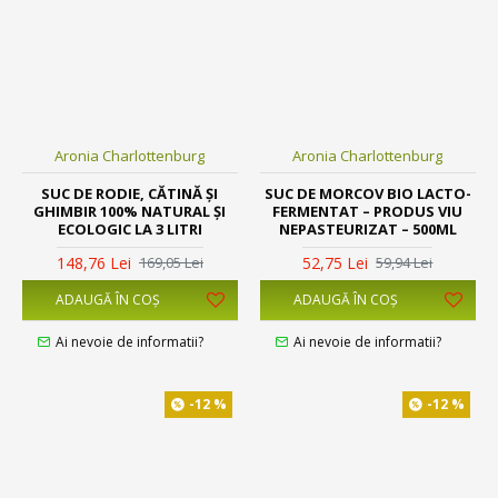
Aronia Charlottenburg
Aronia Charlottenburg
SUC DE RODIE, CĂTINĂ ȘI
SUC DE MORCOV BIO LACTO-
GHIMBIR 100% NATURAL ȘI
FERMENTAT – PRODUS VIU
ECOLOGIC LA 3 LITRI
NEPASTEURIZAT – 500ML
148,76 Lei
52,75 Lei
169,05 Lei
59,94 Lei
ADAUGĂ ÎN COŞ
ADAUGĂ ÎN COŞ
Ai nevoie de informatii?
Ai nevoie de informatii?
-12 %
-12 %