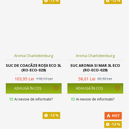
-12 %
-12 %
Aronia Charlottenburg
Aronia Charlottenburg
SUC DE COACĂZE ROȘII ECO 3L
SUC ARONIA SI MAR 3L ECO
(RO-ECO-029)
(RO-ECO-029)
103,95 Lei
58,01 Lei
118,13 Lei
65,92 Lei
ADAUGĂ ÎN COŞ
ADAUGĂ ÎN COŞ
Ai nevoie de informatii?
Ai nevoie de informatii?
-12 %
HOT
-12 %