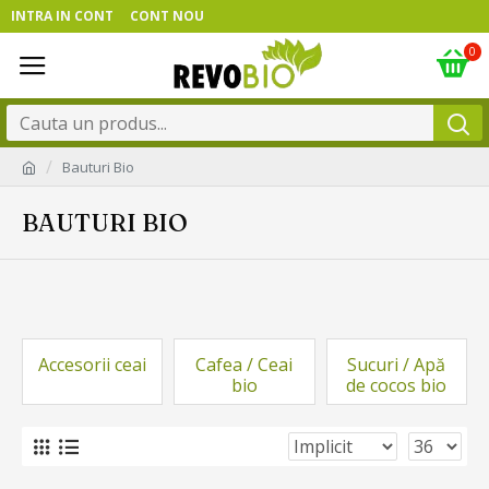
INTRA IN CONT
CONT NOU
0
Bauturi Bio
BAUTURI BIO
Accesorii ceai
Cafea / Ceai
Sucuri / Apă
bio
de cocos bio