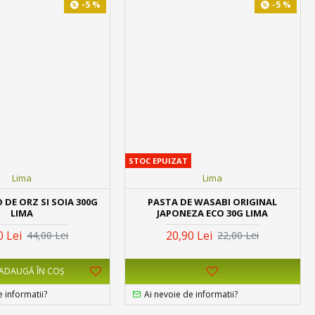
-5 %
-5 %
STOC EPUIZAT
Lima
Lima
 DE ORZ SI SOIA 300G
PASTA DE WASABI ORIGINAL
LIMA
JAPONEZA ECO 30G LIMA
0 Lei
20,90 Lei
44,00 Lei
22,00 Lei
ADAUGĂ ÎN COŞ
e informatii?
Ai nevoie de informatii?