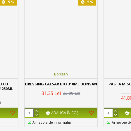
-5 %
-5 %
Bonsan
O CU
DRESSING CAESAR BIO 310ML BONSAN
PASTA MISO
 250ML
31,35 Lei
33,00 Lei
41,8
i
ADAUGĂ ÎN COŞ
Ai nevoie de informatii?
Ai nevoie d