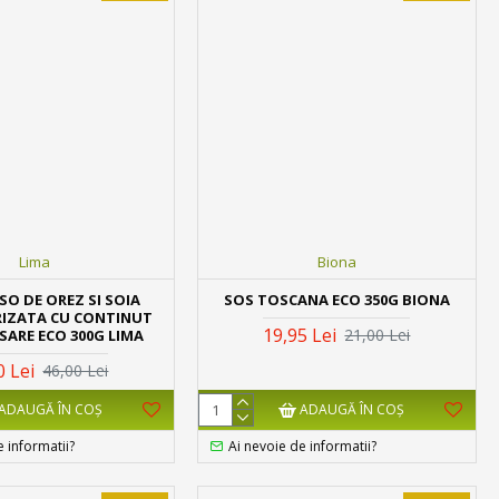
Lima
Biona
SO DE OREZ SI SOIA
SOS TOSCANA ECO 350G BIONA
IZATA CU CONTINUT
19,95 Lei
21,00 Lei
SARE ECO 300G LIMA
0 Lei
46,00 Lei
ADAUGĂ ÎN COŞ
ADAUGĂ ÎN COŞ
e informatii?
Ai nevoie de informatii?