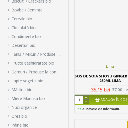
Biscuiti / Crackers bio
Boabe / Semințe
Cereale bio
Ciocolată bio
Condimente bio
Deserturi bio
Făină / Mixuri / Produse pentru copt
Fructe deshidratate bio
Lima
Gemuri / Produse la conservă / Borcan
SOS DE SOIA SHOYU GINGER
250ML LIMA
Lapte vegetal bio
35,15 Lei
37,00 Le
Măsline bio
Miere Manuka bio
ADAUGĂ ÎN COŞ
Nuci organice
Ai nevoie de informatii?
Orez bio
Pâine bio