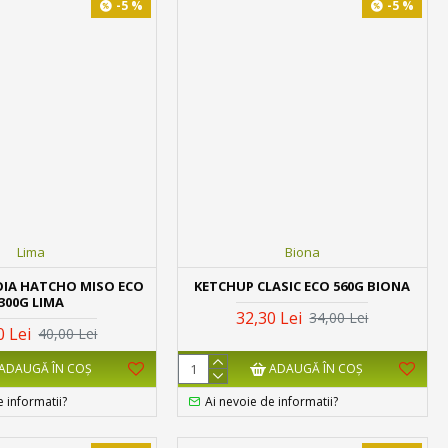
-5 %
-5 %
Lima
Biona
OIA HATCHO MISO ECO
KETCHUP CLASIC ECO 560G BIONA
300G LIMA
32,30 Lei
34,00 Lei
0 Lei
40,00 Lei
ADAUGĂ ÎN COŞ
ADAUGĂ ÎN COŞ
e informatii?
Ai nevoie de informatii?