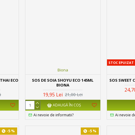
STOC EPUIZAT
Biona
 THAI ECO
SOS DE SOIA SHOYU ECO 145ML
SOS SWEET C
BIONA
24,7
19,95 Lei
i
21,00 Lei
ADAUGĂ ÎN COŞ
Ai nevoie de informatii?
Ai nevoie d
-5 %
-5 %