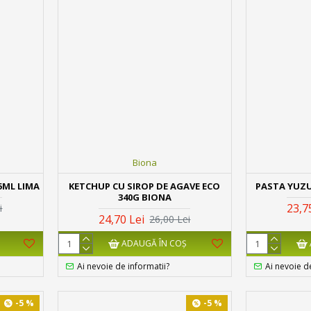
Biona
5ML LIMA
KETCHUP CU SIROP DE AGAVE ECO
PASTA YUZU
340G BIONA
23,7
i
24,70 Lei
26,00 Lei
ADAUGĂ ÎN COŞ
Ai nevoie de informatii?
Ai nevoie d
-5 %
-5 %