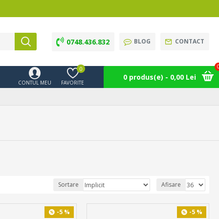
0748.436.832
BLOG
CONTACT
0
0 produs(e) - 0,00 Lei
CONTUL MEU
FAVORITE
Sortare
Afisare
-5 %
-5 %