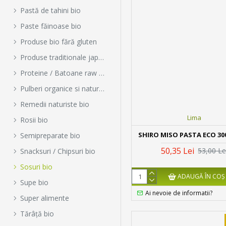
Pastă de tahini bio
Paste făinoase bio
Produse bio fără gluten
Produse traditionale japoneze
Proteine / Batoane raw bio
Pulberi organice si naturale
Remedii naturiste bio
Lima
Rosii bio
SHIRO MISO PASTA ECO 30
Semipreparate bio
50,35 Lei
53,00 Le
Snacksuri / Chipsuri bio
Sosuri bio
ADAUGĂ ÎN COŞ
Supe bio
Ai nevoie de informatii?
Super alimente
Tărâță bio