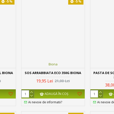
-5 %
-5 %
Biona
L BIONA
SOS ARRABBIATA ECO 350G BIONA
PASTA DE S
19,95 Lei
i
21,00 Lei
38,0
ADAUGĂ ÎN COŞ
Ai nevoie de informatii?
Ai nevoie d