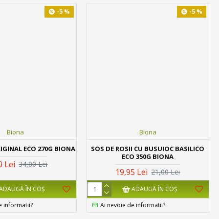
-5 %
-5 %
Biona
Biona
IGINAL ECO 270G BIONA
SOS DE ROSII CU BUSUIOC BASILICO
ECO 350G BIONA
0 Lei
34,00 Lei
19,95 Lei
21,00 Lei
ADAUGĂ ÎN COŞ
ADAUGĂ ÎN COŞ
e informatii?
Ai nevoie de informatii?