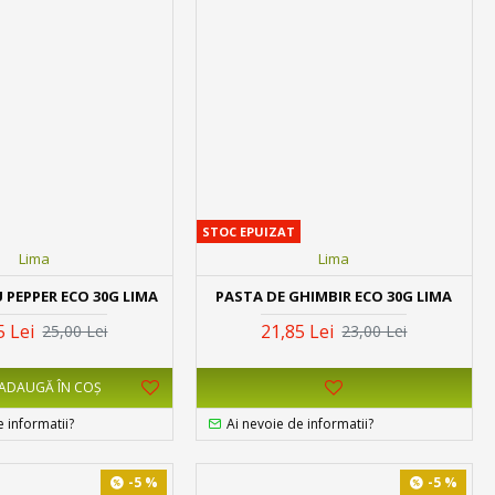
STOC EPUIZAT
Lima
Lima
 PEPPER ECO 30G LIMA
PASTA DE GHIMBIR ECO 30G LIMA
5 Lei
21,85 Lei
25,00 Lei
23,00 Lei
ADAUGĂ ÎN COŞ
e informatii?
Ai nevoie de informatii?
-5 %
-5 %