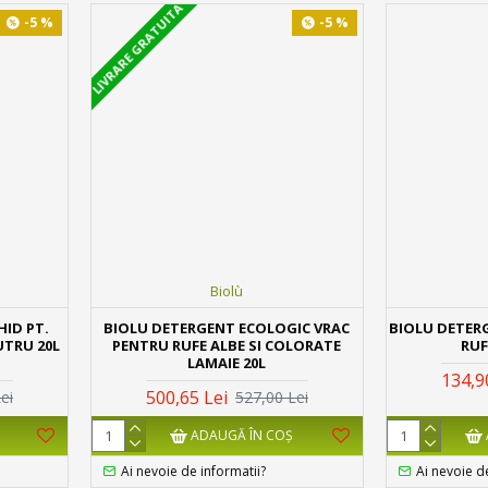
LIVRARE GRATUITA
-5 %
-5 %
Biolù
HID PT.
BIOLU DETERGENT ECOLOGIC VRAC
BIOLU DETER
UTRU 20L
PENTRU RUFE ALBE SI COLORATE
RUF
LAMAIE 20L
134,9
500,65 Lei
ei
527,00 Lei
ADAUGĂ ÎN COŞ
Ai nevoie de informatii?
Ai nevoie d