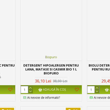
Biopuro
C PENTRU
DETERGENT HIPOALERGEN PENTRU
BIOLU DETER
LANA, MATASE SI CASMIR BIO 1 L
PENTRU RU
BIOPURO
i
36,10 Lei
29,4
38,00 Lei
ADAUGĂ ÎN COŞ
Ai nevoie de informatii?
Ai nevoie d