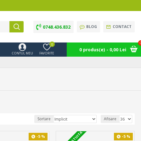
0748.436.832
BLOG
CONTACT
0
0 produs(e) - 0,00 Lei
CONTUL MEU
FAVORITE
Sortare
Afisare
-5 %
-5 %