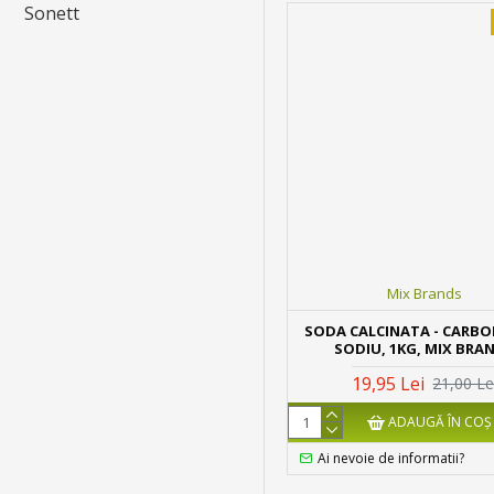
Sonett
Mix Brands
SODA CALCINATA - CARBO
SODIU, 1KG, MIX BRA
19,95 Lei
21,00 Le
ADAUGĂ ÎN COŞ
Ai nevoie de informatii?