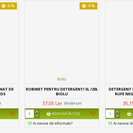
-5 %
-5 %
Biolù
NAT DE
ROBINET PENTRU DETERGENTI 5L /20L
DETERGENT 
NDS
BIOLU
RUFE NEG
37,05 Lei
35,1
i
39,00 Lei
ADAUGĂ ÎN COŞ
Ai nevoie de informatii?
Ai nevoie d