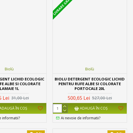
LIVRARE GRATUITA
Biolù
Biolù
GENT LICHID ECOLOGIC
BIOLU DETERGENT ECOLOGIC LICHID
FE ALBE SI COLORATE
PENTRU RUFE ALBE SI COLORATE
LAMAIE 1L
PORTOCALE 20L
5 Lei
500,65 Lei
31,00 Lei
527,00 Lei
ADAUGĂ ÎN COŞ
ADAUGĂ ÎN COŞ
e informatii?
Ai nevoie de informatii?