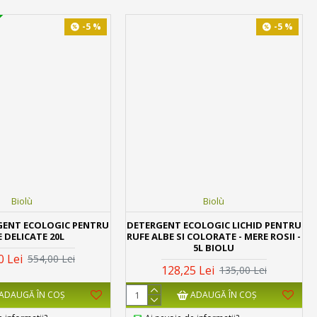
-5 %
-5 %
Biolù
Biolù
GENT ECOLOGIC PENTRU
DETERGENT ECOLOGIC LICHID PENTRU
 DELICATE 20L
RUFE ALBE SI COLORATE - MERE ROSII -
5L BIOLU
0 Lei
554,00 Lei
128,25 Lei
135,00 Lei
ADAUGĂ ÎN COŞ
ADAUGĂ ÎN COŞ