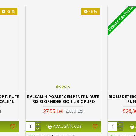
LIVRARE GRATUITA
-5 %
-5 %
Biopuro
 PT. RUFE
BALSAM HIPOALERGEN PENTRU RUFE
BIOLU DETER
CALE 1L
IRIS SI ORHIDEE BIO 1 L BIOPURO
RUFE
27,55 Lei
526,3
i
29,00 Lei
ADAUGĂ ÎN COŞ