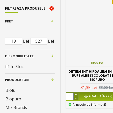
FILTREAZA PRODUSELE
PRET
Lei
Lei
DISPONIBILITATE
Biopuro
In Stoc
DETERGENT HIPOALERGEN
RUFE ALBE SI COLORATE 
BIOPURO
PRODUCATORI
31,35 Lei
33,00 Le
Biolù
ADAUGĂ ÎN COŞ
Biopuro
Ai nevoie de informatii?
Mix Brands