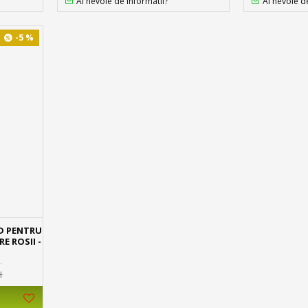
Ai nevoie de informatii?
Ai nevoie d
-5 %
D PENTRU
E ROSII -
i