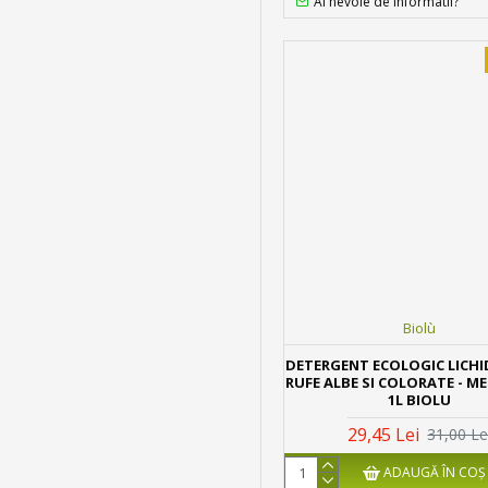
Ai nevoie de informatii?
Biolù
DETERGENT ECOLOGIC LICHI
RUFE ALBE SI COLORATE - MER
1L BIOLU
29,45 Lei
31,00 Le
ADAUGĂ ÎN COŞ