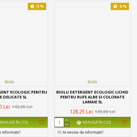
-5 %
-5 %
Biolù
Biolù
GENT ECOLOGIC PENTRU
BIOLU DETERGENT ECOLOGIC LICHID
E DELICATE 5L
PENTRU RUFE ALBE SI COLORATE
LAMAIE 5L
0 Lei
142,00 Lei
128,25 Lei
135,00 Lei
ADAUGĂ ÎN COŞ
ADAUGĂ ÎN COŞ
e informatii?
Ai nevoie de informatii?