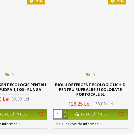
-5 %
-5 %
Biolù
Biolù
GENT ECOLOGIC PENTRU
BIOLU DETERGENT ECOLOGIC LICHID
PUDRA 1,1KG - PUNGA
PENTRU RUFE ALBE SI COLORATE
PORTOCALE 5L
5 Lei
39,00 Lei
128,25 Lei
135,00 Lei
ADAUGĂ ÎN COŞ
ADAUGĂ ÎN COŞ
e informatii?
Ai nevoie de informatii?