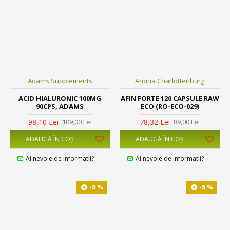
Adams Supplements
Aronia Charlottenburg
ACID HIALURONIC 100MG
AFIN FORTE 120 CAPSULE RAW
90CPS, ADAMS
ECO (RO-ECO-029)
98,10 Lei
78,32 Lei
109,00 Lei
89,00 Lei
ADAUGĂ ÎN COŞ
ADAUGĂ ÎN COŞ
Ai nevoie de informatii?
Ai nevoie de informatii?
-5 %
-5 %