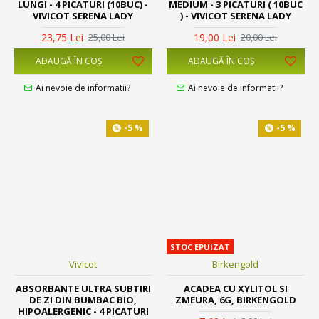
LUNGI - 4 PICATURI (10BUC) -
MEDIUM - 3 PICATURI ( 10BUC
VIVICOT SERENA LADY
) - VIVICOT SERENA LADY
23,75 Lei
19,00 Lei
25,00 Lei
20,00 Lei
ADAUGĂ ÎN COŞ
ADAUGĂ ÎN COŞ
Ai nevoie de informatii?
Ai nevoie de informatii?
-5 %
-5 %
STOC EPUIZAT
Vivicot
Birkengold
ABSORBANTE ULTRA SUBTIRI
ACADEA CU XYLITOL SI
DE ZI DIN BUMBAC BIO,
ZMEURA, 6G, BIRKENGOLD
HIPOALERGENIC - 4 PICATURI