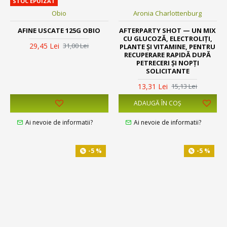
STOC EPUIZAT
Obio
Aronia Charlottenburg
AFINE USCATE 125G OBIO
AFTERPARTY SHOT — UN MIX
CU GLUCOZĂ, ELECTROLIȚI,
29,45 Lei
31,00 Lei
PLANTE ȘI VITAMINE, PENTRU
RECUPERARE RAPIDĂ DUPĂ
PETRECERI ȘI NOPȚI
SOLICITANTE
13,31 Lei
15,13 Lei
ADAUGĂ ÎN COŞ
Ai nevoie de informatii?
Ai nevoie de informatii?
-5 %
-5 %