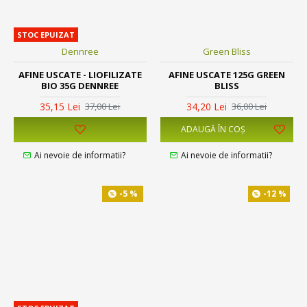
STOC EPUIZAT
Dennree
Green Bliss
AFINE USCATE - LIOFILIZATE
AFINE USCATE 125G GREEN
BIO 35G DENNREE
BLISS
35,15 Lei
34,20 Lei
37,00 Lei
36,00 Lei
ADAUGĂ ÎN COŞ
Ai nevoie de informatii?
Ai nevoie de informatii?
-5 %
-12 %