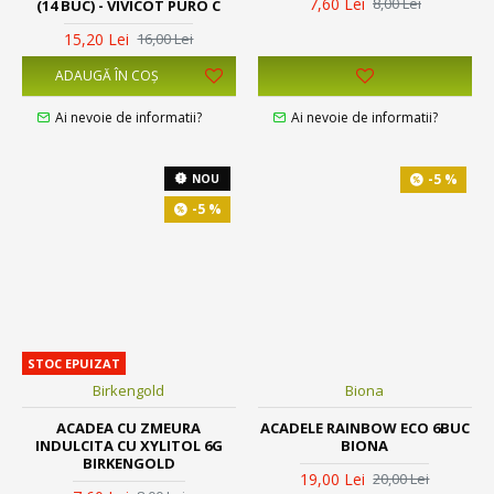
7,60 Lei
8,00 Lei
(14 BUC) - VIVICOT PURO C
15,20 Lei
16,00 Lei
ADAUGĂ ÎN COŞ
Ai nevoie de informatii?
Ai nevoie de informatii?
-5 %
NOU
-5 %
STOC EPUIZAT
Birkengold
Biona
ACADEA CU ZMEURA
ACADELE RAINBOW ECO 6BUC
INDULCITA CU XYLITOL 6G
BIONA
BIRKENGOLD
19,00 Lei
20,00 Lei