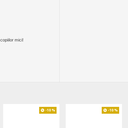
copiilor mici!
-20 %
-10 %
-10 %