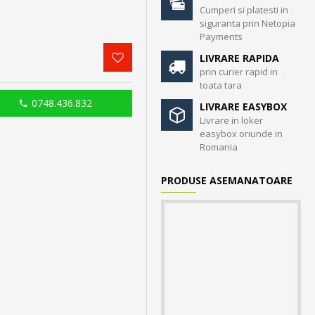
Cumperi si platesti in
siguranta prin Netopia
Payments
LIVRARE RAPIDA
prin curier rapid in
toata tara
0748.436.832
LIVRARE EASYBOX
Livrare in loker
easybox oriunde in
Romania
PRODUSE ASEMANATOARE