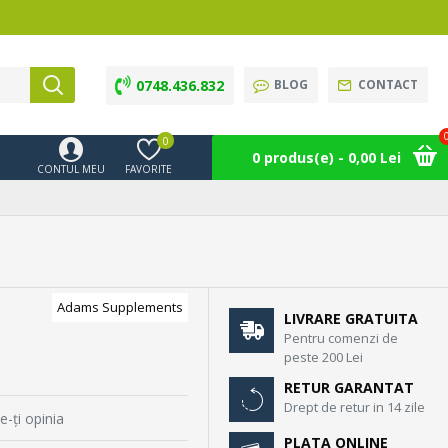
0748.436.832
BLOG
CONTACT
0
0 produs(e) - 0,00 Lei
CONTUL MEU
FAVORITE
Adams Supplements
LIVRARE GRATUITA
Pentru comenzi de
peste 200 Lei
RETUR GARANTAT
Drept de retur in 14 zile
e-ţi opinia
PLATA ONLINE