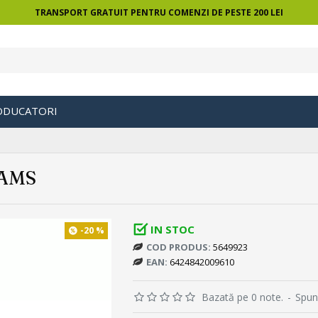
TRANSPORT GRATUIT PENTRU COMENZI DE PESTE 200 LEI
ODUCATORI
DAMS
IN STOC
-20 %
COD PRODUS:
5649923
EAN:
6424842009610
Bazată pe 0 note.
-
Spun