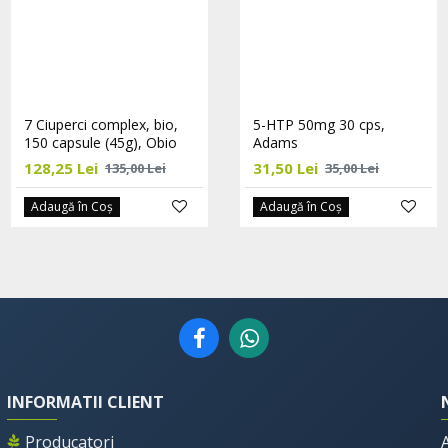
7 Ciuperci complex, bio,
Acid Folic 400mcg 30tab,
5-HTP 50mg 30 cps,
150 capsule (45g), Obio
Adams
Adams
128,25 Lei
17,10 Lei
31,50 Lei
135,00 Lei
19,00 Lei
35,00 Lei
Adaugă în Coş
Adaugă în Coş
Adaugă în Coş
INFORMATII CLIENT
Producatori