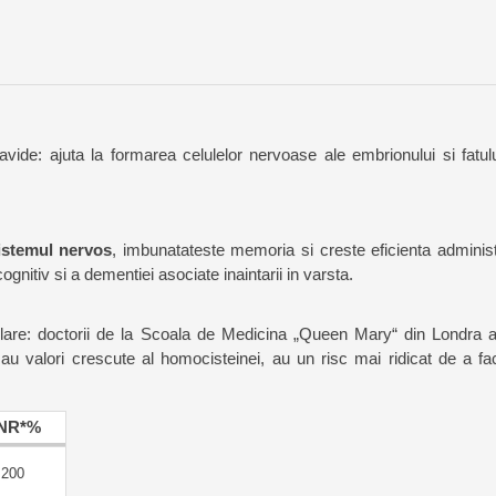
avide: ajuta la formarea celulelor nervoase ale embrionului si fatulu
istemul nervos
, imbunatateste memoria si creste eficienta administr
ognitiv si a dementiei asociate inaintarii in varsta.
asculare: doctorii de la Scoala de Medicina „Queen Mary“ din Londra 
au valori crescute al homocisteinei, au un risc mai ridicat de a fa
NR*%
200