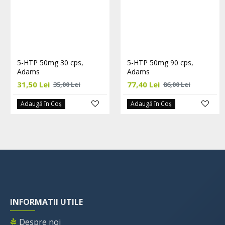
5-HTP 50mg 30 cps,
5-HTP 50mg 90 cps,
Adams
Adams
31,50 Lei
77,40 Lei
35,00 Lei
86,00 Lei
Adaugă în Coş
Adaugă în Coş
INFORMATII UTILE
Despre noi