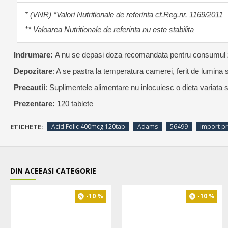
* (VNR) *Valori Nutritionale de referinta cf.Reg.nr. 1169/2011
** Valoarea Nutritionale de referinta nu este stabilita
Indrumare:
A nu se depasi doza recomandata pentru consumul z
Depozitare
: A se pastra la temperatura camerei, ferit de lumina s
Precautii
: Suplimentele alimentare nu inlocuiesc o dieta variata s
Prezentare:
120 tablete
ETICHETE:
Acid Folic 400mcg 120tab
Adams
56499
Import p
DIN ACEEASI CATEGORIE
-10 %
-10 %