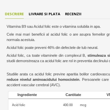
DESCRIERE
LIVRARE SI PLATA
RECENZII
Vitamina B9 sau Acidul folic este o vitamina solubila in apa.
C
ele mai mari beneficii al acidul folic o are asupra femeilor gr
normala acestuia.
Acidul folic poate preveni 46% din defectele de tub neural.
Acidul folic, ca toate vitaminele din complexul B,
stimuleaza s
studii demonstreaza ca acidul folic are rol in preventia declinului c
Studiile arata ca acidul folic previne aparitia bolilor cardiov
reduce nivelul aminoacidului homocistein
. Persoanele care 
accident vascular cerebral (AVC).
Ingrediente
Cantitate
V
Acid folic
400.00
mcg