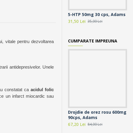
5-HTP 50mg 30 cps, Adams
5-
31,50 Lei
77,
35,00 Lei
CUMPARATE IMPREUNA
i, vitale pentru dezvoltarea
arii antidepresivelor. Unele
au constatat ca
acidul folic
ce un infarct miocardic sau
Drojdie de orez rosu 600mg
Br
90cps, Adams
30
67,20 Lei
28,
84,00 Lei