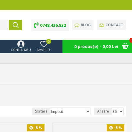
0748.436.832
BLOG
CONTACT
0
0 produs(e) - 0,00 Lei
CONTUL MEU
FAVORITE
Sortare
Afisare
-5 %
-5 %