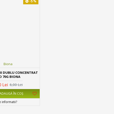
-5 %
Biona
SII DUBLU CONCENTRAT
O 70G BIONA
0 Lei
6,00 Lei
ADAUGĂ ÎN COŞ
e informatii?