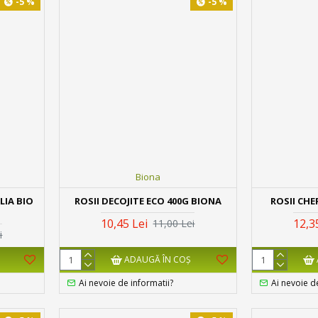
-5 %
-5 %
Biona
LIA BIO
ROSII DECOJITE ECO 400G BIONA
ROSII CHE
10,45 Lei
12,3
11,00 Lei
i
ADAUGĂ ÎN COŞ
Ai nevoie de informatii?
Ai nevoie d