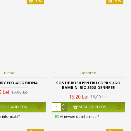
-5 %
-5 %
Biona
Dennree
RRY ECO 400G BIONA
SOS DE ROSII PENTRU COPII SUGO
BAMBINI BIO 350G DENNREE
5 Lei
13,00 Lei
15,20 Lei
16,00 Lei
ADAUGĂ ÎN COŞ
ADAUGĂ ÎN COŞ
e informatii?
Ai nevoie de informatii?