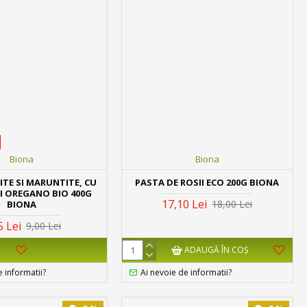
Biona
Biona
ITE SI MARUNTITE, CU
PASTA DE ROSII ECO 200G BIONA
I OREGANO BIO 400G
17,10 Lei
18,00 Lei
BIONA
5 Lei
9,00 Lei
ADAUGĂ ÎN COŞ
e informatii?
Ai nevoie de informatii?