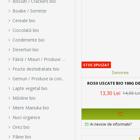
Biscuiti / Crackers bio
Boabe / Semințe
Cereale bio
Ciocolată bio
Condimente bio
Deserturi bio
Făină / Mixuri / Produse pentru copt
STOC EPUIZAT
Fructe deshidratate bio
Dennree
Gemuri / Produse la conservă / Borcan
ROSII USCATE BIO 100G D
Lapte vegetal bio
13,30 Lei
14,00 Le
Măsline bio
Miere Manuka bio
Nuci organice
Ai nevoie de informatii?
Orez bio
Pâine bio