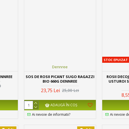
STOC EPUIZAT
Dennree
ENNREE
SOS DE ROSII PICANT SUGO RAGAZZI
ROSII DECOJ
BIO 660G DENNREE
USTUROI S
i
23,75 Lei
25,00 Lei
8,5
ADAUGĂ ÎN COŞ
Ai nevoie de informatii?
Ai nevoie d