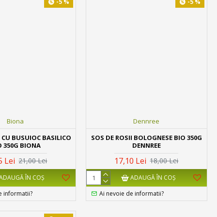
-5 %
-5 %
Biona
Dennree
I CU BUSUIOC BASILICO
SOS DE ROSII BOLOGNESE BIO 350G
O 350G BIONA
DENNREE
5 Lei
17,10 Lei
21,00 Lei
18,00 Lei
ADAUGĂ ÎN COŞ
ADAUGĂ ÎN COŞ
e informatii?
Ai nevoie de informatii?