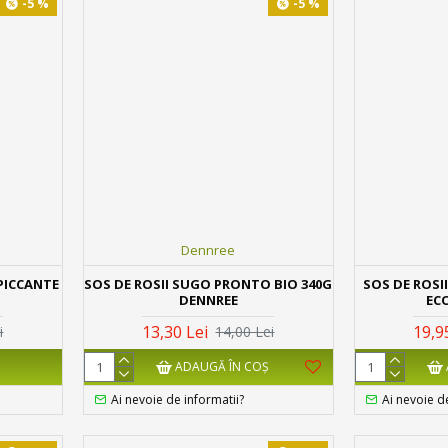
-5 %
-5 %
Dennree
 PICCANTE
SOS DE ROSII SUGO PRONTO BIO 340G
SOS DE ROSI
DENNREE
EC
13,30 Lei
19,9
i
14,00 Lei
ADAUGĂ ÎN COŞ
Ai nevoie de informatii?
Ai nevoie d