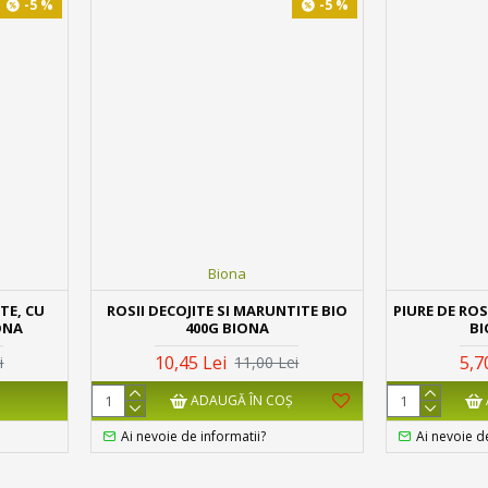
-5 %
-5 %
Biona
TE, CU
ROSII DECOJITE SI MARUNTITE BIO
PIURE DE RO
ONA
400G BIONA
BI
10,45 Lei
5,7
i
11,00 Lei
ADAUGĂ ÎN COŞ
Ai nevoie de informatii?
Ai nevoie d