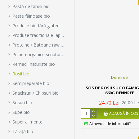
Pastă de tahini bio
Paste făinoase bio
Produse bio fără gluten
Produse traditionale japoneze
Proteine / Batoane raw bio
Pulberi organice si naturale
Remedii naturiste bio
Rosii bio
Dennree
Semipreparate bio
SOS DE ROSII SUGO FAMIG
660G DENNREE
Snacksuri / Chipsuri bio
24,70 Lei
26,00 Le
Sosuri bio
Supe bio
ADAUGĂ ÎN COŞ
Super alimente
Ai nevoie de informatii?
Tărâță bio