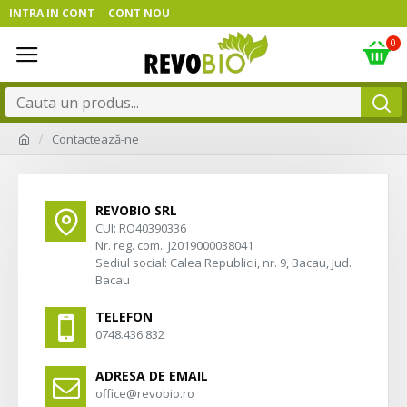
INTRA IN CONT
CONT NOU
0
Contactează-ne
REVOBIO SRL
CUI: RO40390336
Nr. reg. com.: J2019000038041
Sediul social: Calea Republicii, nr. 9, Bacau, Jud.
Bacau
TELEFON
0748.436.832
ADRESA DE EMAIL
office@revobio.ro