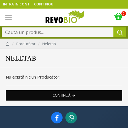
INTRA IN CONT
CONT NOU
0
Producător
Neletab
NELETAB
Nu există niciun Producător.
CONTINUĂ