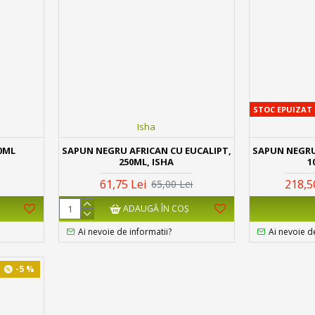
STOC EPUIZAT
Isha
00ML
SAPUN NEGRU AFRICAN CU EUCALIPT,
SAPUN NEGRU
250ML, ISHA
1
61,75 Lei
218,5
65,00 Lei
ADAUGĂ ÎN COŞ
Ai nevoie de informatii?
Ai nevoie d
-5 %