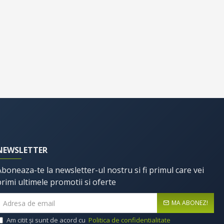
NEWSLETTER
Aboneaza-te la newsletter-ul nostru si fi primul care vei
primi ultimele promotii si oferte
MA ABONEZ!
Am citit şi sunt de acord cu
Politica de confidentialitate