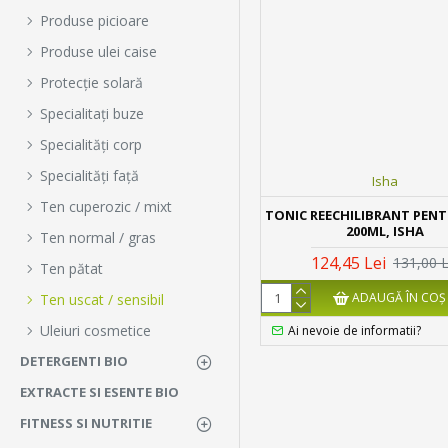
Produse picioare
Produse ulei caise
Protecție solară
Specialitați buze
Specialități corp
Specialități față
Isha
Ten cuperozic / mixt
TONIC REECHILIBRANT PENT
200ML, ISHA
Ten normal / gras
124,45 Lei
131,00 L
Ten pătat
ADAUGĂ ÎN COŞ
Ten uscat / sensibil
Uleiuri cosmetice
Ai nevoie de informatii?
DETERGENTI BIO
EXTRACTE SI ESENTE BIO
FITNESS SI NUTRITIE