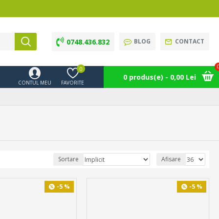
0748.436.832
BLOG
CONTACT
0
0 produs(e) - 0,00 Lei
CONTUL MEU
FAVORITE
Sortare
Afisare
-5 %
-5 %