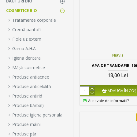
BAUTURI BIO
COSMETICE BIO
Tratamente corporale
Cremă pantofi
Fiole uz extern
Gama A.H.A
Niavis
Igiena dentara
APA DE TRANDAFIRI 1
Măști cosmetice
18,00 Lei
Produse antiacnee
Produse anticelulită
ADAUGĂ ÎN COŞ
Produse antirid
Ai nevoie de informatii?
Produse bărbați
Produse igiena personala
Produse mâini
Produse păr