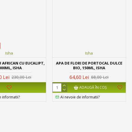
Isha
Isha
 AFRICAN CU EUCALIPT,
APA DE FLORI DE PORTOCAL DULCE
000ML, ISHA
BIO, 150ML, ISHA
0 Lei
64,60 Lei
230,00 Lei
68,00 Lei
ADAUGĂ ÎN COŞ
e informatii?
Ai nevoie de informatii?