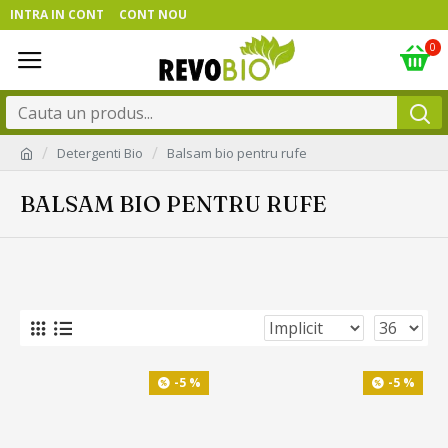
INTRA IN CONT
CONT NOU
0
Detergenti Bio
Balsam bio pentru rufe
BALSAM BIO PENTRU RUFE
-5 %
-5 %