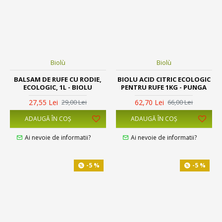
Biolù
Biolù
BALSAM DE RUFE CU RODIE,
BIOLU ACID CITRIC ECOLOGIC
ECOLOGIC, 1L - BIOLU
PENTRU RUFE 1KG - PUNGA
27,55 Lei
62,70 Lei
29,00 Lei
66,00 Lei
ADAUGĂ ÎN COŞ
ADAUGĂ ÎN COŞ
Ai nevoie de informatii?
Ai nevoie de informatii?
-5 %
-5 %