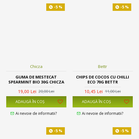
-5 %
-5 %
Chicza
Bettr
GUMA DE MESTECAT
CHIPS DE COCOS CU CHILLI
SPEARMINT BIO 30G CHICZA
ECO 70G BETTR
19,00 Lei
10,45 Lei
20,00 Lei
11,00 Lei
ADAUGĂ ÎN COŞ
ADAUGĂ ÎN COŞ
Ai nevoie de informatii?
Ai nevoie de informatii?
-5 %
-5 %