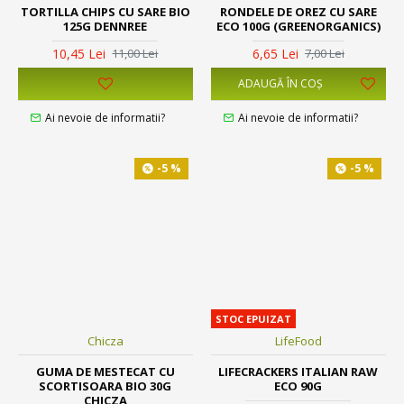
TORTILLA CHIPS CU SARE BIO
RONDELE DE OREZ CU SARE
125G DENNREE
ECO 100G (GREENORGANICS)
10,45 Lei
6,65 Lei
11,00 Lei
7,00 Lei
ADAUGĂ ÎN COŞ
Ai nevoie de informatii?
Ai nevoie de informatii?
-5 %
-5 %
STOC EPUIZAT
Chicza
LifeFood
GUMA DE MESTECAT CU
LIFECRACKERS ITALIAN RAW
SCORTISOARA BIO 30G
ECO 90G
CHICZA