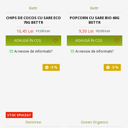
Bettr
Bettr
CHIPS DE COCOS CU SARE ECO
POPCORN CU SARE BIO 60G
70G BETTR
BETTR
10,45 Lei
9,50 Lei
11,00 Lei
10,00 Lei
ADAUGĂ ÎN COŞ
ADAUGĂ ÎN COŞ
Ai nevoie de informatii?
Ai nevoie de informatii?
-5 %
-5 %
STOC EPUIZAT
Dennree
Green Organics