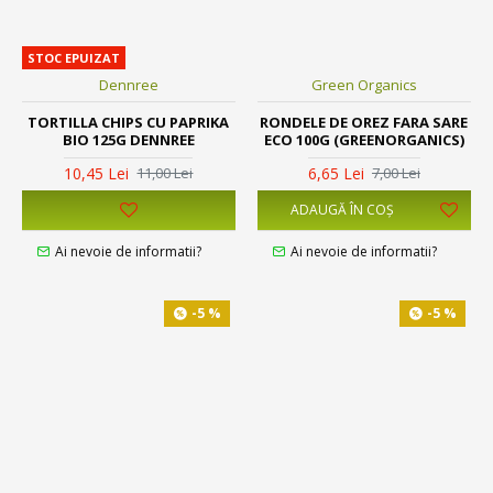
STOC EPUIZAT
Dennree
Green Organics
TORTILLA CHIPS CU PAPRIKA
RONDELE DE OREZ FARA SARE
BIO 125G DENNREE
ECO 100G (GREENORGANICS)
10,45 Lei
6,65 Lei
11,00 Lei
7,00 Lei
ADAUGĂ ÎN COŞ
Ai nevoie de informatii?
Ai nevoie de informatii?
-5 %
-5 %