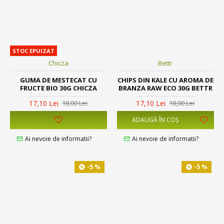
STOC EPUIZAT
Chicza
Bettr
GUMA DE MESTECAT CU
CHIPS DIN KALE CU AROMA DE
FRUCTE BIO 30G CHICZA
BRANZA RAW ECO 30G BETTR
17,10 Lei
17,10 Lei
18,00 Lei
18,00 Lei
ADAUGĂ ÎN COŞ
Ai nevoie de informatii?
Ai nevoie de informatii?
-5 %
-5 %