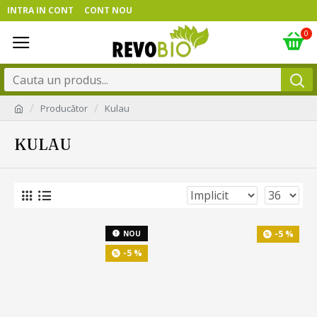
INTRA IN CONT
CONT NOU
0
Producător
Kulau
KULAU
-5 %
NOU
-5 %