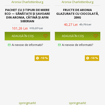
Aronia Charlottenburg
Aronia Charlottenburg
PACHET CU 3 TIPURI DE MIERE
FRUCTE DE ARONIA
ECO — SĂNĂTATE ȘI SAVOARE
GLAZURATE CU CIOCOLATĂ,
DIN ARONIA, CĂTINĂ ȘI AFIN
200G
SIBERIAN
40,27 Lei
45,76 Lei
101,26 Lei
115,07 Lei
ADAUGĂ ÎN COŞ
ADAUGĂ ÎN COŞ
Ai nevoie de informatii?
Ai nevoie de informatii?
-10 %
-10 %
springmarkt
springmarkt