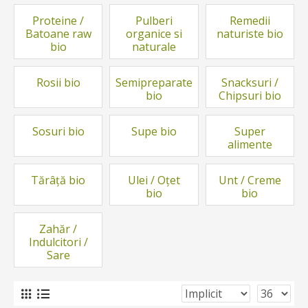
Proteine /
Pulberi
Remedii
Batoane raw
organice si
naturiste bio
bio
naturale
Rosii bio
Semipreparate
Snacksuri /
bio
Chipsuri bio
Sosuri bio
Supe bio
Super
alimente
Tărâță bio
Ulei / Oțet
Unt / Creme
bio
bio
Zahăr /
Indulcitori /
Sare