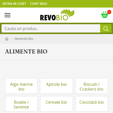
INTRA IN CONT
CONT NOU
0
Alimente Bio
ALIMENTE BIO
Alge marine
Apicole bio
Biscuiti /
bio
Crackers bio
Boabe /
Cereale bio
Ciocolată bio
Semințe