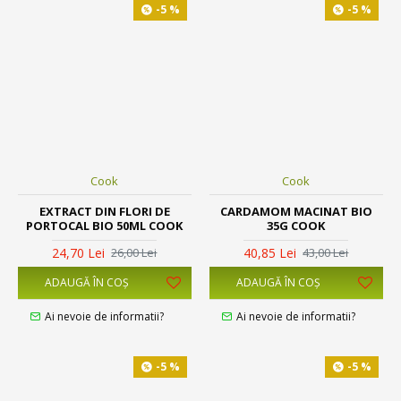
-5 %
-5 %
Cook
Cook
EXTRACT DIN FLORI DE
CARDAMOM MACINAT BIO
PORTOCAL BIO 50ML COOK
35G COOK
24,70 Lei
40,85 Lei
26,00 Lei
43,00 Lei
ADAUGĂ ÎN COŞ
ADAUGĂ ÎN COŞ
Ai nevoie de informatii?
Ai nevoie de informatii?
-5 %
-5 %