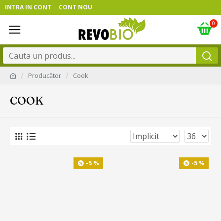
INTRA IN CONT
CONT NOU
0
Producător
Cook
COOK
-5 %
-5 %