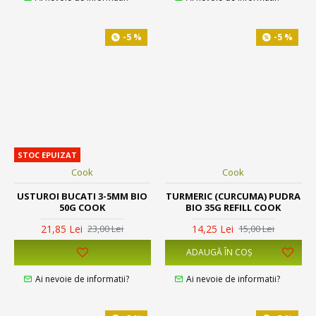
-5 %
-5 %
STOC EPUIZAT
Cook
Cook
USTUROI BUCATI 3-5MM BIO
TURMERIC (CURCUMA) PUDRA
50G COOK
BIO 35G REFILL COOK
21,85 Lei
14,25 Lei
23,00 Lei
15,00 Lei
ADAUGĂ ÎN COŞ
Ai nevoie de informatii?
Ai nevoie de informatii?