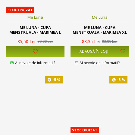
STOC EPUIZAT
Me Luna
Me Luna
ME LUNA - CUPA
ME LUNA - CUPA
MENSTRUALA - MARIMEA L
MENSTRUALA - MARIMEA XL
85,50 Lei
88,35 Lei
90,00 Lei
93,00 Lei
ADAUGĂ ÎN COŞ
Ai nevoie de informatii?
Ai nevoie de informatii?
-5 %
-5 %
STOC EPUIZAT