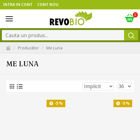
INTRA IN CONT
CONT NOU
0
Producător
Me Luna
ME LUNA
-5 %
-5 %