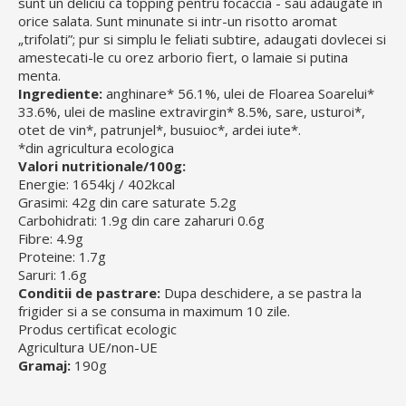
sunt un deliciu ca topping pentru focaccia - sau adaugate in
orice salata. Sunt minunate si intr-un risotto aromat
„trifolati”; pur si simplu le feliati subtire, adaugati dovlecei si
amestecati-le cu orez arborio fiert, o lamaie si putina
menta.
Ingrediente:
anghinare* 56.1%, ulei de Floarea Soarelui*
33.6%, ulei de masline extravirgin* 8.5%, sare, usturoi*,
otet de vin*, patrunjel*, busuioc*, ardei iute*.
*din agricultura ecologica
Valori nutritionale/100g:
Energie: 1654kj / 402kcal
Grasimi: 42g din care saturate 5.2g
Carbohidrati: 1.9g din care zaharuri 0.6g
Fibre: 4.9g
Proteine: 1.7g
Saruri: 1.6g
Conditii de pastrare:
Dupa deschidere, a se pastra la
frigider si a se consuma in maximum 10 zile.
Produs certificat ecologic
Agricultura UE/non-UE
Gramaj:
190g