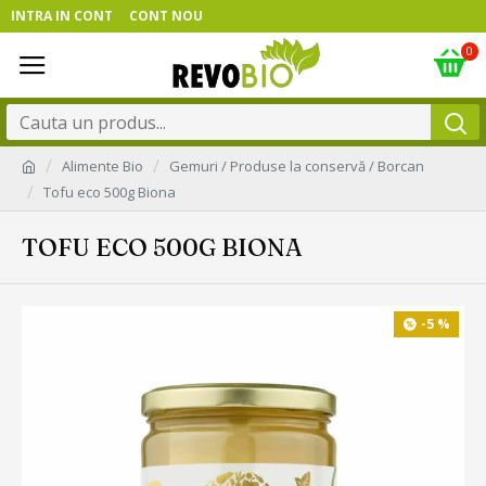
INTRA IN CONT
CONT NOU
0
Alimente Bio
Gemuri / Produse la conservă / Borcan
Tofu eco 500g Biona
TOFU ECO 500G BIONA
-5 %