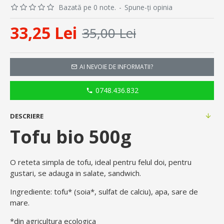
Bazată pe 0 note.
-
Spune-ţi opinia
33,25 Lei
35,00 Lei
AI NEVOIE DE INFORMATII?
0748.436.832
DESCRIERE
Tofu bio 500g
O reteta simpla de tofu, ideal pentru felul doi, pentru
gustari, se adauga in salate, sandwich.
Ingrediente: tofu* (soia*, sulfat de calciu), apa, sare de
mare.
*din agricultura ecologica