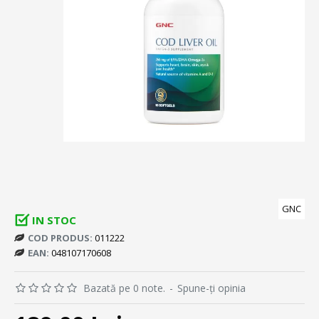
GNC
IN STOC
COD PRODUS:
011222
EAN:
048107170608
Bazată pe 0 note.
-
Spune-ţi opinia