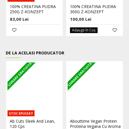
100% CREATINA PUDRA
100% CREATINA PUDRA
250G Z-KONZEPT
300G Z-KONZEPT
83,00 Lei
100,00 Lei
Adaugă în Coş
DE LA ACELASI PRODUCATOR
LIVRARE GRATUITA
LIVRARE GRATUITA
L
STOC EPUIZAT
Ab Cuts Sleek And Lean,
Abouttime Vegan Protein
120 Cps
Proteina Vegana Cu Aroma