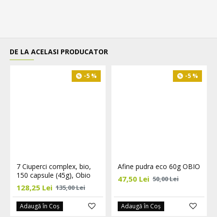
DE LA ACELASI PRODUCATOR
-5 %
-5 %
7 Ciuperci complex, bio,
Afine pudra eco 60g OBIO
150 capsule (45g), Obio
47,50 Lei
50,00 Lei
128,25 Lei
135,00 Lei
Adaugă în Coş
Adaugă în Coş