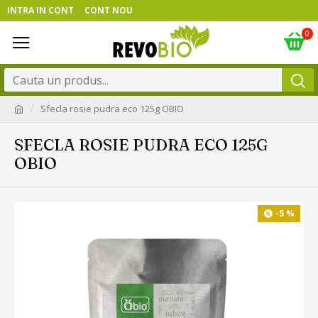
INTRA IN CONT
CONT NOU
0
Sfecla rosie pudra eco 125g OBIO
SFECLA ROSIE PUDRA ECO 125G
OBIO
-5 %