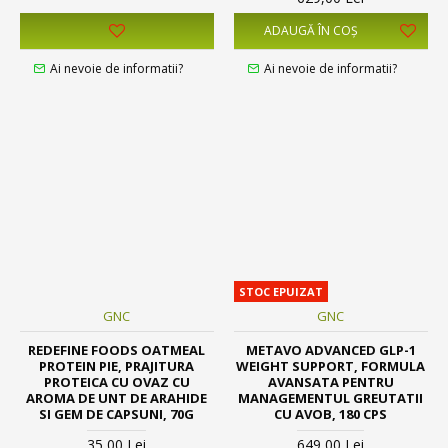
ADAUGĂ ÎN COŞ
Ai nevoie de informatii?
Ai nevoie de informatii?
STOC EPUIZAT
GNC
GNC
REDEFINE FOODS OATMEAL
METAVO ADVANCED GLP-1
PROTEIN PIE, PRAJITURA
WEIGHT SUPPORT, FORMULA
PROTEICA CU OVAZ CU
AVANSATA PENTRU
AROMA DE UNT DE ARAHIDE
MANAGEMENTUL GREUTATII
SI GEM DE CAPSUNI, 70G
CU AVOB, 180 CPS
35,00 Lei
649,00 Lei