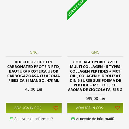
LIVRARE GRATUITA
GNC
GNC
BUCKED UP LIGHTLY
CODEAGE HYDROLYZED
CARBONATED PROTEIN RTD,
MULTI COLLAGEN - 5 TYPES
BAUTURA PROTEICA USOR
COLLAGEN PEPTIDES + MCT
CARBOGAZOASA CU AROMA
OIL , COLAGEN HIDROLIZAT
PIERSICA SI MANGO, 473 ML
DIN 5 SURSE SUB FORMA DE
PEPTIDE + MCT OIL , CU
45,00 Lei
AROMA DE CIOCOLATA, 515 G
699,00 Lei
ADAUGĂ ÎN COŞ
ADAUGĂ ÎN COŞ
Ai nevoie de informatii?
Ai nevoie de informatii?