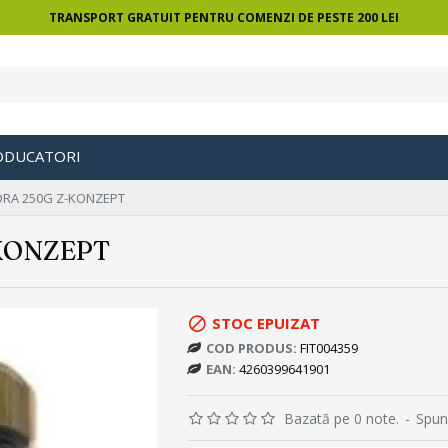
TRANSPORT GRATUIT PENTRU COMENZI DE PESTE 200 LEI
ODUCATORI
DRA 250G Z-KONZEPT
KONZEPT
STOC EPUIZAT
COD PRODUS:
FIT004359
EAN:
4260399641901
Bazată pe 0 note.
-
Spun