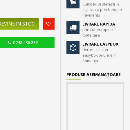
Cumperi si platesti in
siguranta prin Netopia
Payments
EVINE IN STOC!
LIVRARE RAPIDA
prin curier rapid in
toata tara
0748.436.832
LIVRARE EASYBOX
Livrare in loker
easybox oriunde in
Romania
PRODUSE ASEMANATOARE