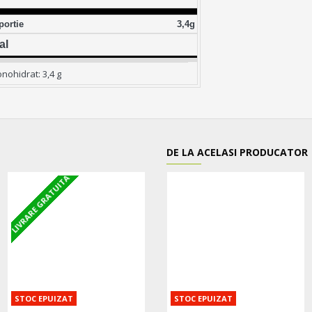
rii per portie 3,4g
al
nohidrat: 3,4 g
DE LA ACELASI PRODUCATOR
LIVRARE GRATUITA
LIVRARE GRATUITA
STOC EPUIZAT
STOC EPUIZAT
STOC EPUIZAT