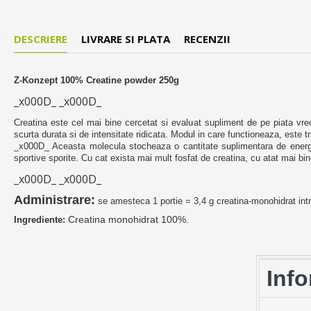
DESCRIERE
LIVRARE SI PLATA
RECENZII
Z-Konzept 100% Creatine powder 250g
_x000D_ _x000D_
Creatina este cel mai bine cercetat si evaluat supliment de pe piata vreo
scurta durata si de intensitate ridicata. Modul in care functioneaza, este t
_x000D_ Aceasta molecula stocheaza o cantitate suplimentara de energie
sportive sporite. Cu cat exista mai mult fosfat de creatina, cu atat mai bine
_x000D_ _x000D_
Administrare:
se amesteca 1 portie = 3,4 g creatina-monohidrat int
Creatina monohidrat 100%.
Ingrediente:
Info