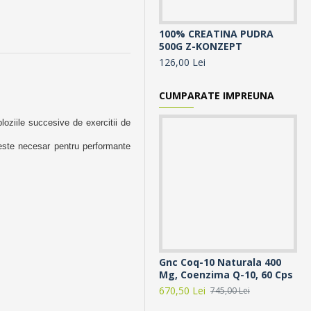
100% CREATINA PUDRA
10
500G Z-KONZEPT
- 
126,00 Lei
17
CUMPARATE IMPREUNA
loziile succesive de exercitii de
 este necesar pentru performante
Gnc Coq-10 Naturala 400
Ab
Mg, Coenzima Q-10, 60 Cps
12
670,50 Lei
45
745,00 Lei