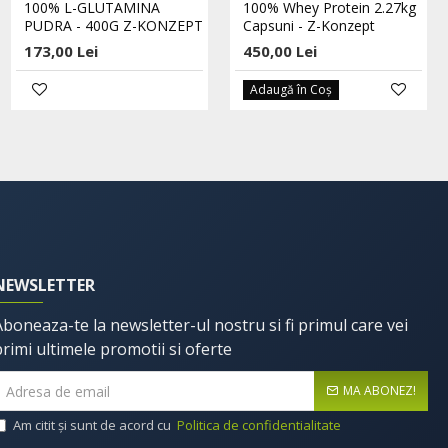
100% Proteina Pura Whey -
100% L-GLUTAMINA
100% Whey Protein 2.27kg
2000g - Capsuni
PUDRA - 400G Z-KONZEPT
Capsuni - Z-Konzept
516,00 Lei
173,00 Lei
450,00 Lei
Adaugă în Coş
NEWSLETTER
Aboneaza-te la newsletter-ul nostru si fi primul care vei
primi ultimele promotii si oferte
MA ABONEZ!
Am citit şi sunt de acord cu
Politica de confidentialitate