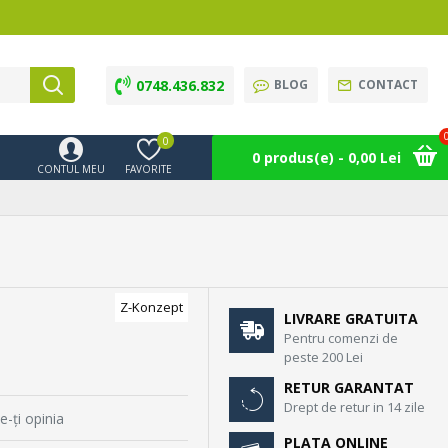
0748.436.832
BLOG
CONTACT
0
0 produs(e) - 0,00 Lei
CONTUL MEU
FAVORITE
Z-Konzept
LIVRARE GRATUITA
Pentru comenzi de
peste 200 Lei
RETUR GARANTAT
Drept de retur in 14 zile
e-ţi opinia
PLATA ONLINE