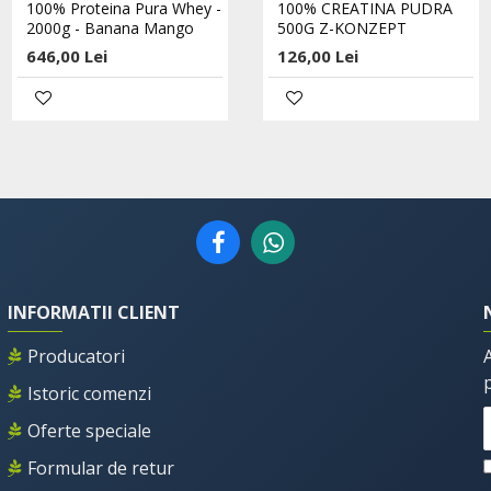
100% Proteina Pura Whey -
100% Proteina Pura Whey -
100% CREATINA PUDRA
2000g - Banana Mango
2000g - Blueberry
500G Z-KONZEPT
646,00 Lei
516,00 Lei
126,00 Lei
INFORMATII CLIENT
Producatori
Istoric comenzi
Oferte speciale
Formular de retur