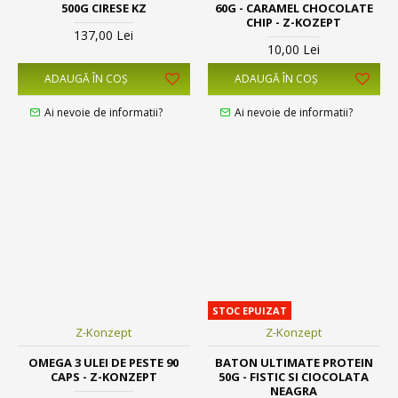
500G CIRESE KZ
60G - CARAMEL CHOCOLATE
CHIP - Z-KOZEPT
137,00 Lei
10,00 Lei
ADAUGĂ ÎN COŞ
ADAUGĂ ÎN COŞ
Ai nevoie de informatii?
Ai nevoie de informatii?
STOC EPUIZAT
Z-Konzept
Z-Konzept
OMEGA 3 ULEI DE PESTE 90
BATON ULTIMATE PROTEIN
CAPS - Z-KONZEPT
50G - FISTIC SI CIOCOLATA
NEAGRA