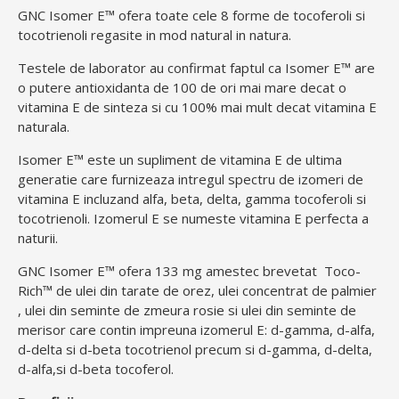
GNC Isomer E™ ofera toate cele 8 forme de tocoferoli si
tocotrienoli regasite in mod natural in natura.
Testele de laborator au confirmat faptul ca Isomer E™ are
o putere antioxidanta de 100 de ori mai mare decat o
vitamina E de sinteza si cu 100% mai mult decat vitamina E
naturala.
Isomer E™ este un supliment de vitamina E de ultima
generatie care furnizeaza intregul spectru de izomeri de
vitamina E incluzand alfa, beta, delta, gamma tocoferoli si
tocotrienoli. Izomerul E se numeste vitamina E perfecta a
naturii.
GNC Isomer E™ ofera 133 mg amestec brevetat Toco-
Rich™ de ulei din tarate de orez, ulei concentrat de palmier
, ulei din seminte de zmeura rosie si ulei din seminte de
merisor care contin impreuna izomerul E: d-gamma, d-alfa,
d-delta si d-beta tocotrienol precum si d-gamma, d-delta,
d-alfa,si d-beta tocoferol.