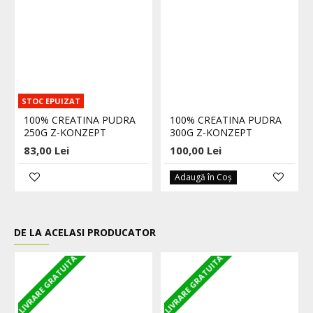
STOC EPUIZAT
100% CREATINA PUDRA
100% CREATINA PUDRA
250G Z-KONZEPT
300G Z-KONZEPT
83,00 Lei
100,00 Lei
Adaugă în Coş
DE LA ACELASI PRODUCATOR
LIVRARE GRATUITA
LIVRARE GRATUITA
L