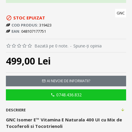
GNC
STOC EPUIZAT
COD PRODUS:
319423
EAN:
048107177751
Bazată pe 0 note.
-
Spune-ţi opinia
499,00 Lei
AI NEVOIE DE INFORMATII?
0748.436.832
DESCRIERE
GNC Isomer E™ Vitamina E Naturala 400 UI cu Mix de
Tocoferoli si Tocotrienoli