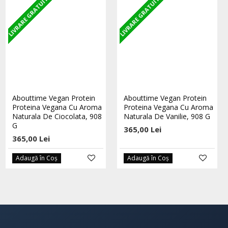
LIVRARE GRATUITA
LIVRARE GRATUITA
LIVRARE GRATUITA
STOC EPUIZAT
100% Proteina Pura Whey -
Abouttime Vegan Protein
Abouttime Vegan Protein
2000g - Banana Mango
Proteina Vegana Cu Aroma
Proteina Vegana Cu Aroma
Naturala De Ciocolata, 908
Naturala De Vanilie, 908 G
646,00 Lei
G
365,00 Lei
365,00 Lei
Adaugă în Coş
Adaugă în Coş