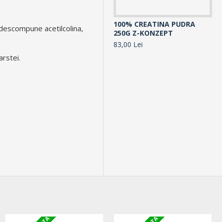
100% CREATINA PUDRA
10
 descompune acetilcolina,
250G Z-KONZEPT
30
83,00 Lei
10
arstei.