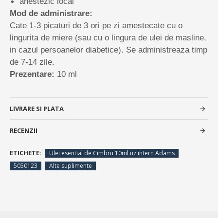
anestezic local
Mod de administrare:
​​​​Cate 1-3 picaturi de 3 ori pe zi amestecate cu o
lingurita de miere (sau cu o lingura de ulei de masline,
in cazul persoanelor diabetice). Se administreaza timp
de 7-14 zile.
Prezentare:
10 ml
LIVRARE SI PLATA
RECENZII
ETICHETE:
Ulei esential de Cimbru 10ml uz intern Adams
5050123
Alte suplimente