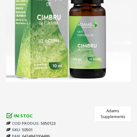
Adams
IN STOC
Supplements
COD PRODUS:
5050123
SKU:
50501
EAN:
6424842004486