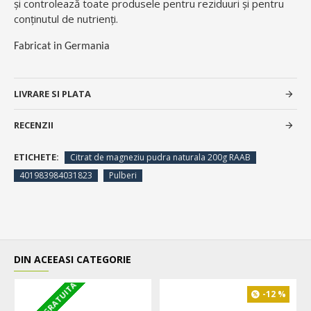
și controlează toate produsele pentru reziduuri și pentru
conținutul de nutrienți.
Fabricat in Germania
LIVRARE SI PLATA
RECENZII
ETICHETE:
Citrat de magneziu pudra naturala 200g RAAB
401983984031823
Pulberi
DIN ACEEASI CATEGORIE
LIVRARE GRATUITA
-12 %