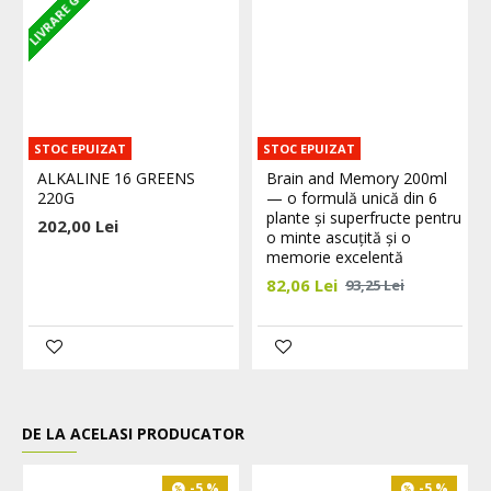
STOC EPUIZAT
STOC EPUIZAT
ALKALINE 16 GREENS
Brain and Memory 200ml
220G
— o formulă unică din 6
plante și superfructe pentru
202,00 Lei
o minte ascuțită și o
memorie excelentă
82,06 Lei
93,25 Lei
DE LA ACELASI PRODUCATOR
-5 %
-5 %