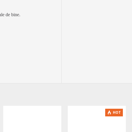
ale de bine.
-5 %
HOT