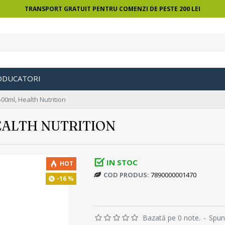
TRANSPORT GRATUIT PENTRU COMENZI DE PESTE 200 LEI
ODUCATORI
00ml, Health Nutrition
EALTH NUTRITION
IN STOC
HOT
COD PRODUS:
7890000001470
-16 %
Bazată pe 0 note.
-
Spun