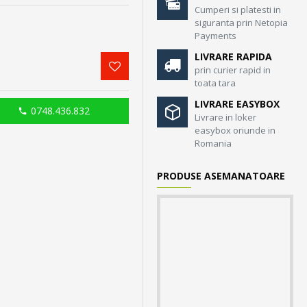
Cumperi si platesti in
siguranta prin Netopia
Payments
LIVRARE RAPIDA
prin curier rapid in
toata tara
LIVRARE EASYBOX
0748.436.832
Livrare in loker
easybox oriunde in
Romania
PRODUSE ASEMANATOARE