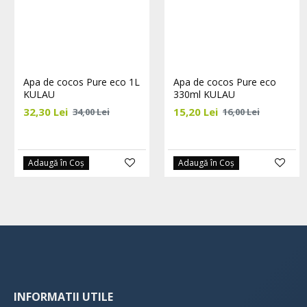
Apa de cocos Pure eco 1L
Apa de cocos Pure eco
KULAU
330ml KULAU
32,30 Lei
15,20 Lei
34,00 Lei
16,00 Lei
Adaugă în Coş
Adaugă în Coş
INFORMATII UTILE