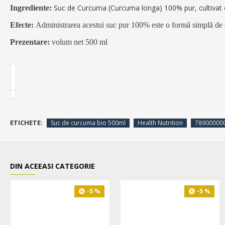
Suc de Curcuma (Curcuma longa) 100% pur, cultivat 
Ingrediente:
Efecte:
Administrarea acestui suc pur 100% este o formă simplă de creş
Prezentare:
volum net 500 ml
ETICHETE:
Suc de curcuma bio 500ml
Health Nutrition
78900000
DIN ACEEASI CATEGORIE
-5 %
-5 %