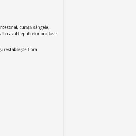
intestinal, curăţă sângele,
s în cazul hepatitelor produse
şi restabilește flora