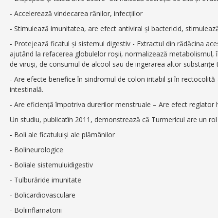
- Accelerează vindecarea rănilor, infecțiilor
- Stimulează imunitatea, are efect antiviral și bactericid, stimuleaz
- Protejează ficatul și sistemul digestiv - Extractul din rădăcina ac
ajutând la refacerea globulelor roşii, normalizează metabolismul, 
de viruși, de consumul de alcool sau de ingerarea altor substanțe 
- Are efecte benefice în sindromul de colon iritabil și în rectocolită
intestinală.
- Are eficiență împotriva durerilor menstruale – Are efect reglator 
Un studiu, publicatîn 2011, demonstrează că Turmericul are un ro
- Boli ale ficatuluiși ale plămânilor
- Bolineurologice
- Boliale sistemuluidigestiv
- Tulburăride imunitate
- Bolicardiovasculare
- Boliinflamatorii