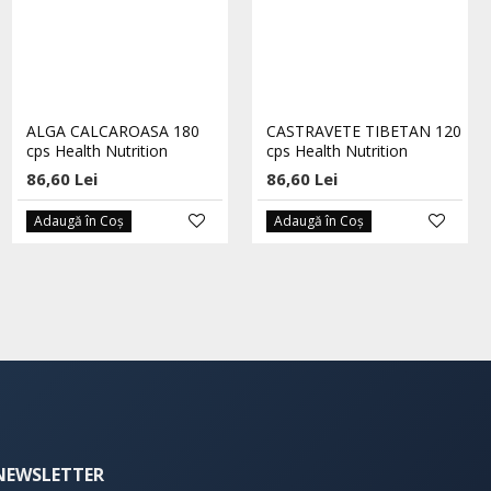
STOC EPUIZAT
Kombucha cu visine si
ALGA CALCAROASA 180
CASTRAVETE TIBETAN 120
menta bio 330ml Biona
cps Health Nutrition
cps Health Nutrition
17,10 Lei
86,60 Lei
86,60 Lei
18,00 Lei
Adaugă în Coş
Adaugă în Coş
NEWSLETTER