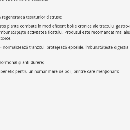
ă regenerarea țesuturilor distruse;
estei plante combate în mod eficient bolile cronice ale tractului gastro-
îmbunătăţeşte activitatea ficatului. Produsul este recomandat mai ale
toxice.
 – normalizează tranzitul, protejează epiteliile, îmbunătăţește digestia 
hormonal și anti-durere;
l benefic pentru un număr mare de boli, printre care menționăm: