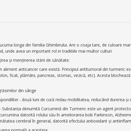
cuma longa din familia Ghimbirului. Are o coaja tare, de culoare maro 
d, unde avea un important rol in traditiile mai multor culturi.
țirea și menținerea stării de sănătate:
 aliment anticancer care există. Principiul antitumoral din turmeric e
colon, ficat, plămâni, pancreas, stomac, vezică, etc). Acesta blochează
grăsimilor din sânge
pondilitei - două luni de cură redau mobilitatea, reducând durerea și d
 - Substanța denumită Curcumină din Turmeric este un agent protector 
curcumina datorită rolului său în ameliorarea bolii Parkinson, Alzheim
atea cerebral în general, datorită efectului antioxidant și antiinflam
acuarea normală a acesteia;