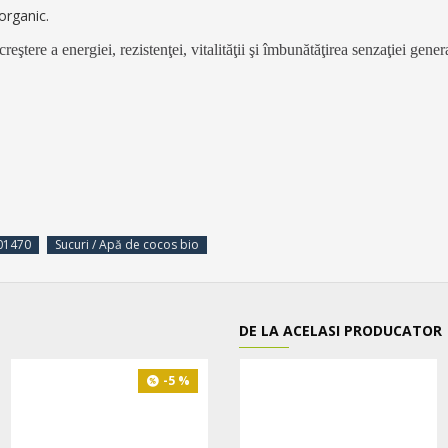
organic.
tere a energiei, rezistenţei, vitalităţii şi îmbunătăţirea senzaţiei gener
01470
Sucuri / Apă de cocos bio
DE LA ACELASI PRODUCATOR
-5 %
-12 %