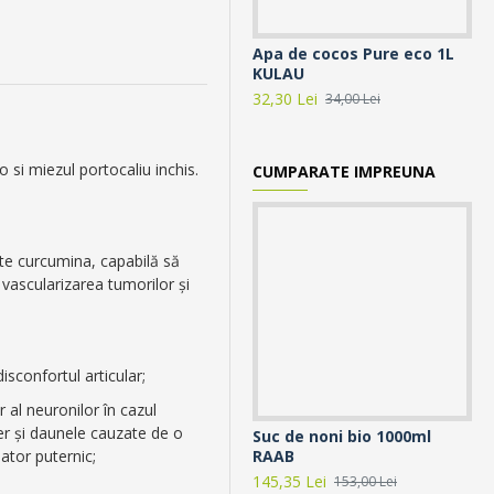
Apa de cocos Pure eco 1L
Ap
KULAU
33
32,30 Lei
15,
34,00 Lei
si miezul portocaliu inchis.
CUMPARATE IMPREUNA
ste curcumina, capabilă să
 vascularizarea tumorilor și
isconfortul articular;
al neuronilor în cazul
er și daunele cauzate de o
Suc de noni bio 1000ml
Su
RAAB
He
ator puternic;
145,35 Lei
48,
153,00 Lei