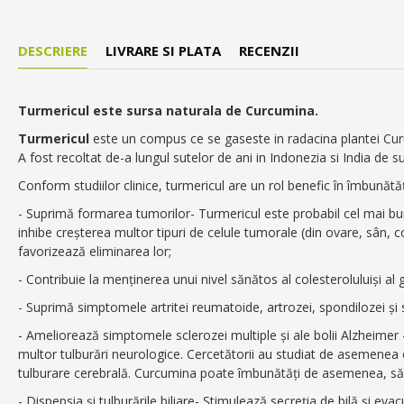
DESCRIERE
LIVRARE SI PLATA
RECENZII
Turmericul este sursa naturala de Curcumina.
Turmericul
este un compus ce se gaseste in radacina plantei Curu
A fost recoltat de-a lungul sutelor de ani in Indonezia si India de su
Conform studiilor clinice, turmericul are un rol benefic în îmbunătă
- Suprimă formarea tumorilor- Turmericul este probabil cel mai bun
inhibe creșterea multor tipuri de celule tumorale (din ovare, sân, 
favorizează eliminarea lor;
- Contribuie la menținerea unui nivel sănătos al colesteroluluiși al 
- Suprimă simptomele artritei reumatoide, artrozei, spondilozei și s
- Ameliorează simptomele sclerozei multiple și ale bolii Alzheimer
multor tulburări neurologice. Cercetătorii au studiat de asemenea 
tulburare cerebrală. Curcumina poate îmbunătăți de asemenea, sănăt
- Dispepsia și tulburările biliare- Stimulează secreția de bilă și ev