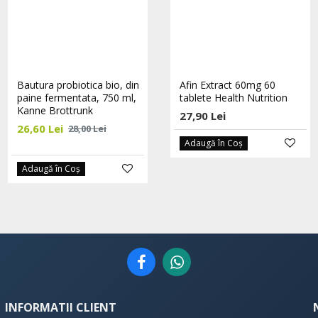
Bautura probiotica bio, din
Graviola din Madagascar —
Afin Extract 60mg 60
paine fermentata, 750 ml,
piure 100% natural și
tablete Health Nutrition
Kanne Brottrunk
ecologic, la sticlă de 1L |
27,90 Lei
Ediție Limitată
26,60 Lei
28,00 Lei
174,75 Lei
198,58 Lei
Adaugă în Coş
Adaugă în Coş
Adaugă în Coş
INFORMATII CLIENT