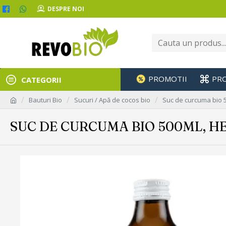
DESPRE NOI
PROMOTII
PR
CATEGORII
Bauturi Bio
Sucuri / Apă de cocos bio
Suc de curcuma bio 5
SUC DE CURCUMA BIO 500ML, H