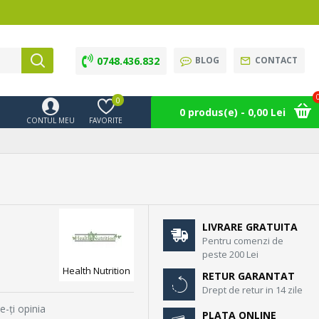
0748.436.832
BLOG
CONTACT
0
0 produs(e) - 0,00 Lei
CONTUL MEU
FAVORITE
LIVRARE GRATUITA
Pentru comenzi de
peste 200 Lei
Health Nutrition
RETUR GARANTAT
Drept de retur in 14 zile
e-ţi opinia
PLATA ONLINE