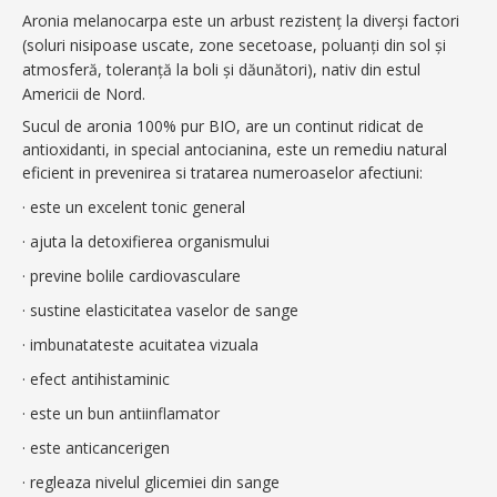
Aronia melanocarpa este un arbust rezistenț la diverși factori
(soluri nisipoase uscate, zone secetoase, poluanți din sol și
atmosferă, toleranță la boli și dăunători), nativ din estul
Americii de Nord.
Sucul de aronia 100% pur BIO, are un continut ridicat de
antioxidanti, in special antocianina, este un remediu natural
eficient in prevenirea si tratarea numeroaselor afectiuni:
· este un excelent tonic general
· ajuta la detoxifierea organismului
· previne bolile cardiovasculare
· sustine elasticitatea vaselor de sange
· imbunatateste acuitatea vizuala
· efect antihistaminic
· este un bun antiinflamator
· este anticancerigen
· regleaza nivelul glicemiei din sange