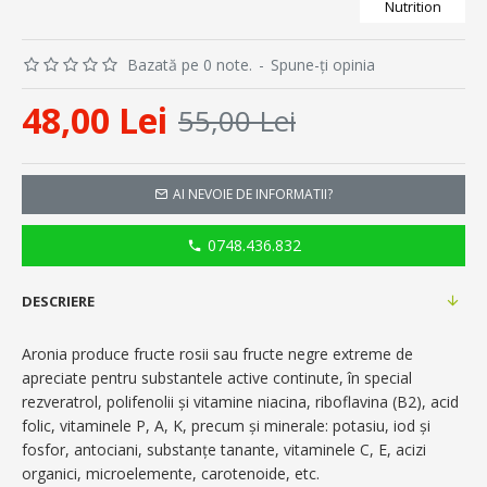
Nutrition
Bazată pe 0 note.
-
Spune-ţi opinia
48,00 Lei
55,00 Lei
AI NEVOIE DE INFORMATII?
0748.436.832
DESCRIERE
Aronia produce fructe rosii sau fructe negre extreme de
apreciate pentru substantele active continute, în special
rezveratrol, polifenolii și vitamine niacina, riboflavina (B2), acid
folic, vitaminele P, A, K, precum și minerale: potasiu, iod și
fosfor, antociani, substanțe tanante, vitaminele C, E, acizi
organici, microelemente, carotenoide, etc.