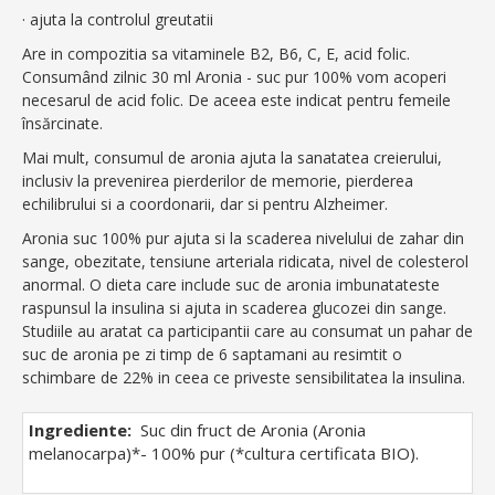
· ajuta la controlul greutatii
Are in compozitia sa vitaminele B2, B6, C, E, acid folic.
Consumând zilnic 30 ml Aronia - suc pur 100% vom acoperi
necesarul de acid folic. De aceea este indicat pentru femeile
însărcinate.
Mai mult, consumul de aronia ajuta la sanatatea creierului,
inclusiv la prevenirea pierderilor de memorie, pierderea
echilibrului si a coordonarii, dar si pentru Alzheimer.
Aronia suc 100% pur ajuta si la scaderea nivelului de zahar din
sange, obezitate, tensiune arteriala ridicata, nivel de colesterol
anormal. O dieta care include suc de aronia imbunatateste
raspunsul la insulina si ajuta in scaderea glucozei din sange.
Studiile au aratat ca participantii care au consumat un pahar de
suc de aronia pe zi timp de 6 saptamani au resimtit o
schimbare de 22% in ceea ce priveste sensibilitatea la insulina.
Ingrediente:
Suc din fruct de Aronia (Aronia
melanocarpa)*- 100% pur (*cultura certificata BIO).