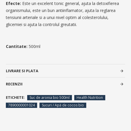
Efecte:
Este un excelent tonic general, ajuta la detoxifierea
organismului, este un bun antiinflamator, ajuta la reglarea
tensiunii arteriale si a unui nivel optim al colesterolului,
glicemiei si ajuta la controlul greutatii.
Cantitate:
500ml
LIVRARE SI PLATA
RECENZII
ETICHETE:
Suc de aronia bio 500ml
Health Nutrition
7890000001024
Sucuri / Apă de cocos bio