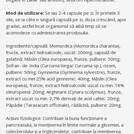
Mod de utilizare:
Se iau 2-4 capsule pe zi. În primele 3
zile, se ia câte o singură capsulă pe zi, doza crescând, apoi
gradat, astfel încat organismul să aibă timp să se
acomodeze cu administrarea produsului.
Ingrediente/capsulă: Momordica (Momordica charantia),
fructe, extract hidroalcoolic, uscat: 200mg; capsulă de
gelatină; Măslin (Olea europaea), frunze, pulbere: 50mg;
Șofran- de-India (Curcuma longa/ Curcuma sp.), rizom,
pulbere: 50mg; Gymnema (Gymnema sylvestre), frunze,
extract cu min 25% acid gimnemic: 40mg; Măslin (Olea
europaea), frunze, extract hidroalcoolic uscat cu min. 18%
oleuropeină: 20mg; Anghinare (Cynara scolymus), frunze,
extract uscat cu min. 2,7% derivați de acid cafeic: 20mg;
Păpădie (Taraxacum officinale), rădăcină, pulbere: 20mg.
Acțiuni fiziologice: Contribuie la buna funcționare a
pancreasului, la menținerea în limite normale a glicemiei, a
colesterolului și a trigliceridelor; contribuie la menținerea