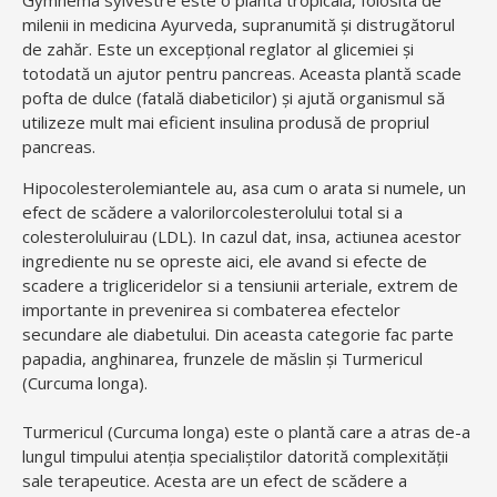
Gymnema sylvestre este o plantă tropicală, folosita de
milenii in medicina Ayurveda, supranumită și distrugătorul
de zahăr. Este un excepţional reglator al glicemiei şi
totodată un ajutor pentru pancreas. Aceasta plantă scade
pofta de dulce (fatală diabeticilor) și ajută organismul să
utilizeze mult mai eficient insulina produsă de propriul
pancreas.
Hipocolesterolemiantele au, asa cum o arata si numele, un
efect de scădere a valorilorcolesterolului total si a
colesteroluluirau (LDL). In cazul dat, insa, actiunea acestor
ingrediente nu se opreste aici, ele avand si efecte de
scadere a trigliceridelor si a tensiunii arteriale, extrem de
importante in prevenirea si combaterea efectelor
secundare ale diabetului. Din aceasta categorie fac parte
papadia, anghinarea, frunzele de măslin și Turmericul
(Curcuma longa).
Turmericul (Curcuma longa) este o plantă care a atras de-a
lungul timpului atenția specialiștilor datorită complexității
sale terapeutice. Acesta are un efect de scădere a