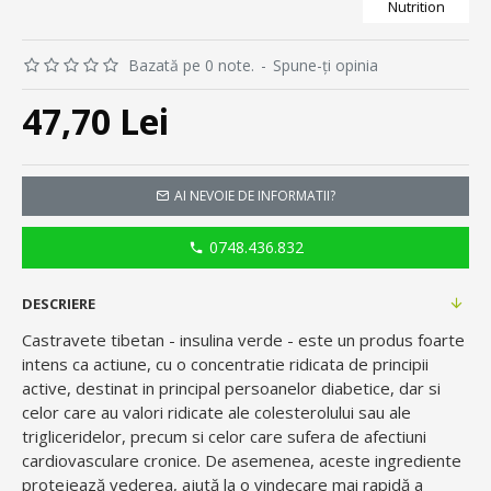
Nutrition
Bazată pe 0 note.
-
Spune-ţi opinia
47,70 Lei
AI NEVOIE DE INFORMATII?
0748.436.832
DESCRIERE
Castravete tibetan - insulina verde - este un produs foarte
intens ca actiune, cu o concentratie ridicata de principii
active, destinat in principal persoanelor diabetice, dar si
celor care au valori ridicate ale colesterolului sau ale
trigliceridelor, precum si celor care sufera de afectiuni
cardiovasculare cronice. De asemenea, aceste ingrediente
protejează vederea, ajută la o vindecare mai rapidă a