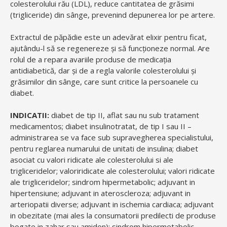
colesterolului rău (LDL), reduce cantitatea de grăsimi
(trigliceride) din sânge, prevenind depunerea lor pe artere.
Extractul de păpădie este un adevărat elixir pentru ficat,
ajutându-l să se regenereze și să funcționeze normal. Are
rolul de a repara avariile produse de medicația
antidiabetică, dar și de a regla valorile colesterolului și
grăsimilor din sânge, care sunt critice la persoanele cu
diabet.
INDICATII:
diabet de tip II, aflat sau nu sub tratament
medicamentos; diabet insulinotratat, de tip I sau II –
administrarea se va face sub supravegherea specialistului,
pentru reglarea numarului de unitati de insulina; diabet
asociat cu valori ridicate ale colesterolului si ale
trigliceridelor; valoriridicate ale colesterolului; valori ridicate
ale trigliceridelor; sindrom hipermetabolic; adjuvant in
hipertensiune; adjuvant in ateroscleroza; adjuvant in
arteriopatii diverse; adjuvant in ischemia cardiaca; adjuvant
in obezitate (mai ales la consumatorii predilecti de produse
bogate in zahar sau amidon); sindrom hipermetabolic.