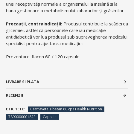
unei receptivități normale a organismului la insulină și la
buna gestionare a metabolismului zaharurilor și grăsimilor.
Precauții, contraindicații:
Produsul contribuie la scăderea
glicemiei, astfel că persoanele care iau medicație
antidiabetică vor lua produsul sub supravegherea medicului
specialist pentru ajustarea medicației.
Prezentare: flacon 60 / 120 capsule.
LIVRARE SI PLATA
RECENZII
ETICHETE:
Castravete Tibetan 60 cps Health Nutrition
7890000001823
Capsule