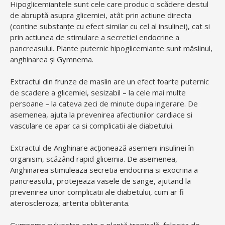
Hipoglicemiantele sunt cele care produc o scădere destul
de abruptă asupra glicemiei, atât prin actiune directa
(contine substanțe cu efect similar cu cel al insulinei), cat si
prin actiunea de stimulare a secretiei endocrine a
pancreasului. Plante puternic hipoglicemiante sunt măslinul,
anghinarea și Gymnema.
Extractul din frunze de maslin are un efect foarte puternic
de scadere a glicemiei, sesizabil – la cele mai multe
persoane – la cateva zeci de minute dupa ingerare. De
asemenea, ajuta la prevenirea afectiunilor cardiace si
vasculare ce apar ca si complicatii ale diabetului.
Extractul de Anghinare acționează asemeni insulinei în
organism, scăzând rapid glicemia. De asemenea,
Anghinarea stimuleaza secretia endocrina si exocrina a
pancreasului, protejeaza vasele de sange, ajutand la
prevenirea unor complicatii ale diabetului, cum ar fi
ateroscleroza, arterita obliteranta.