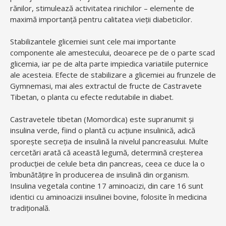
rănilor, stimulează activitatea rinichilor – elemente de
maximă importanță pentru calitatea vieții diabeticilor.
Stabilizantele glicemiei sunt cele mai importante
componente ale amestecului, deoarece pe de o parte scad
glicemia, iar pe de alta parte impiedica variatiile puternice
ale acesteia. Efecte de stabilizare a glicemiei au frunzele de
Gymnemasi, mai ales extractul de fructe de Castravete
Tibetan, o planta cu efecte redutabile in diabet.
Castravetele tibetan (Momordica) este supranumit și
insulina verde, fiind o plantă cu acţiune insulinică, adică
sporeşte secreţia de insulină la nivelul pancreasului. Multe
cercetări arată că această legumă, determină creşterea
producţiei de celule beta din pancreas, ceea ce duce la o
îmbunătăţire în producerea de insulină din organism.
Insulina vegetala contine 17 aminoacizi, din care 16 sunt
identici cu aminoacizii insulinei bovine, folosite în medicina
tradițională.