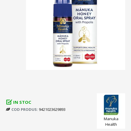
IN STOC
COD PRODUS:
9421023629893
Manuka
Health