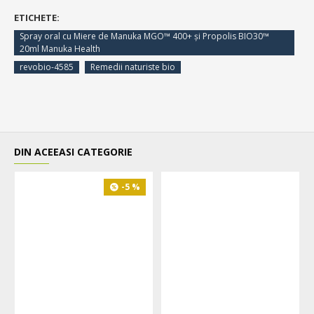
ETICHETE:
Spray oral cu Miere de Manuka MGO™ 400+ şi Propolis BIO30™
20ml Manuka Health
revobio-4585
Remedii naturiste bio
DIN ACEEASI CATEGORIE
-5 %