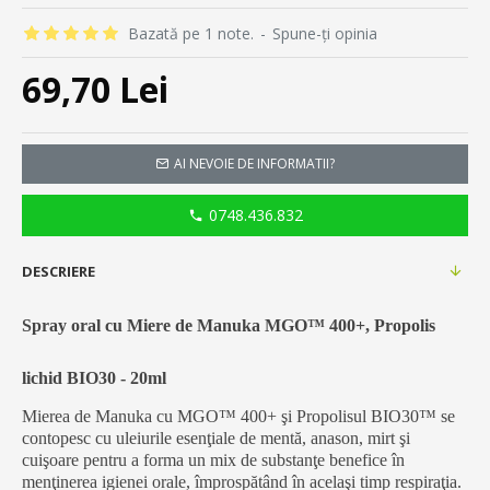
Bazată pe 1 note.
-
Spune-ţi opinia
69,70 Lei
AI NEVOIE DE INFORMATII?
0748.436.832
DESCRIERE
Spray oral cu Miere de Manuka MGO™ 400+, Propolis
lichid BIO30 - 20ml
Mierea de Manuka cu MGO™ 400+ şi Propolisul BIO30™ se
contopesc cu uleiurile esenţiale de mentă, anason, mirt şi
cuişoare pentru a forma un mix de substanţe benefice în
menţinerea igienei orale, împrospătând în acelaşi timp respiraţia.