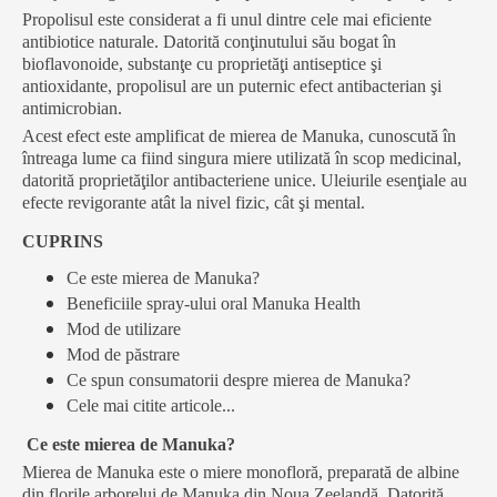
Propolisul este considerat a fi unul dintre cele mai eficiente
antibiotice naturale. Datorită conţinutului său bogat în
bioflavonoide, substanţe cu proprietăţi antiseptice şi
antioxidante, propolisul are un puternic efect antibacterian şi
antimicrobian.
Acest efect este amplificat de mierea de Manuka, cunoscută în
întreaga lume ca fiind singura miere utilizată în scop medicinal,
datorită proprietăţilor antibacteriene unice. Uleiurile esenţiale au
efecte revigorante atât la nivel fizic, cât şi mental.
CUPRINS
Ce este mierea de Manuka?
Beneficiile spray-ului oral Manuka Health
Mod de utilizare
Mod de păstrare
Ce spun consumatorii despre mierea de Manuka?
Cele mai citite articole...
Ce este mierea de Manuka?
Mierea de Manuka este o miere monofloră, preparată de albine
din florile arborelui de Manuka din Noua Zeelandă. Datorită