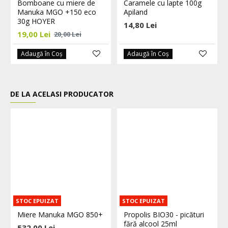
Bomboane cu miere de
Caramele cu lapte 100g
Manuka MGO +150 eco
Apiland
30g HOYER
14,80 Lei
19,00 Lei
20,00 Lei
Adaugă în Coş
Adaugă în Coş
DE LA ACELASI PRODUCATOR
STOC EPUIZAT
STOC EPUIZAT
Miere Manuka MGO 850+
Propolis BIO30 - picături
fără alcool 25ml
532,00 Lei