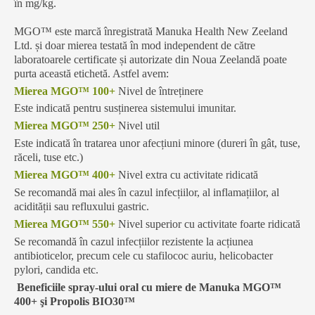
în mg/kg.
MGO™ este marcă înregistrată Manuka Health New Zeeland
Ltd. și doar mierea testată în mod independent de către
laboratoarele certificate și autorizate din Noua Zeelandă poate
purta această etichetă. Astfel avem:
Mierea MGO™ 100+
Nivel de întreținere
Este indicată pentru susținerea sistemului imunitar.
Mierea MGO™ 250+
Nivel util
Este indicată în tratarea unor afecțiuni minore (dureri în gât, tuse,
răceli, tuse etc.)
Mierea MGO™ 400+
Nivel extra cu activitate ridicată
Se recomandă mai ales în cazul infecțiilor, al inflamațiilor, al
acidității sau refluxului gastric.
Mierea MGO™ 550+
Nivel superior cu activitate foarte ridicată
Se recomandă în cazul infecțiilor rezistente la acțiunea
antibioticelor, precum cele cu stafilococ auriu, helicobacter
pylori, candida etc.
Beneficiile spray-ului oral cu miere de Manuka MGO™
400+ şi Propolis BIO30™