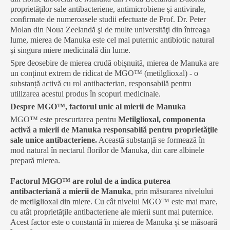
proprietăților sale antibacteriene, antimicrobiene şi antivirale,
confirmate de numeroasele studii efectuate de Prof. Dr. Peter
Molan din Noua Zeelandă şi de multe universităţi din întreaga
lume, mierea de Manuka este cel mai puternic antibiotic natural
şi singura miere medicinală din lume.
Spre deosebire de mierea crudă obișnuită, mierea de Manuka are
un conținut extrem de ridicat de MGO™ (metilglioxal) - o
substanță activă cu rol antibacterian, responsabilă pentru
utilizarea acestui produs în scopuri medicinale.
Despre MGO™, factorul unic al mierii de Manuka
MGO™ este prescurtarea pentru
Metilglioxal, componenta
activă a mierii de Manuka responsabilă pentru proprietăţile
sale unice antibacteriene.
Această substanță se formează în
mod natural în nectarul florilor de Manuka, din care albinele
prepară mierea.
Factorul MGO™ are rolul de a indica puterea
antibacteriană a mierii de Manuka
, prin măsurarea nivelului
de metilglioxal din miere. Cu cât nivelul MGO™ este mai mare,
cu atât proprietățile antibacteriene ale mierii sunt mai puternice.
Acest factor este o constantă în mierea de Manuka și se măsoară