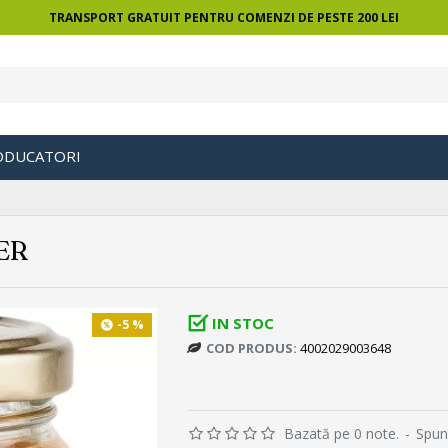
TRANSPORT GRATUIT PENTRU COMENZI DE PESTE 200 LEI
ODUCATORI
ER
IN STOC
-5 %
COD PRODUS:
4002029003648
Bazată pe 0 note.
-
Spun