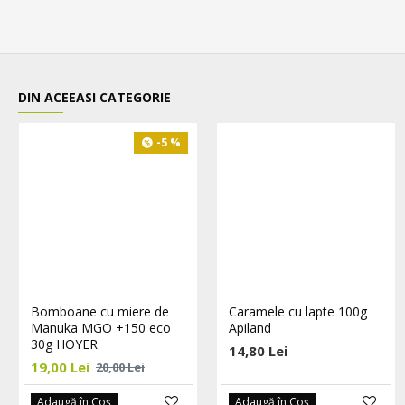
DIN ACEEASI CATEGORIE
-5 %
Bomboane cu miere de
Caramele cu lapte 100g
Manuka MGO +150 eco
Apiland
30g HOYER
14,80 Lei
19,00 Lei
20,00 Lei
Adaugă în Coş
Adaugă în Coş