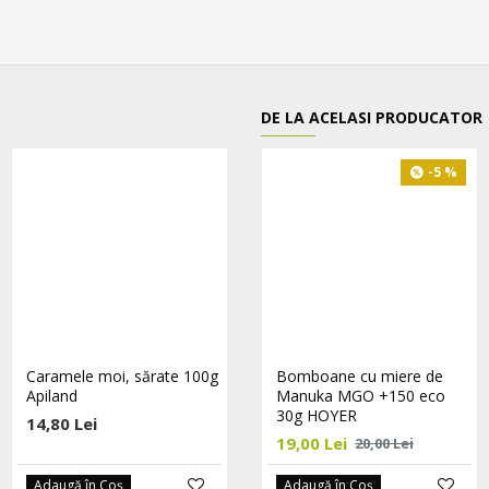
DE LA ACELASI PRODUCATOR
-5 %
-5 %
Caramele moi, sărate 100g
Dropsuri cu echinacea si
Bomboane cu miere de
Apiland
catina eco 60 buc HOYER
Manuka MGO +150 eco
30g HOYER
14,80 Lei
27,55 Lei
29,00 Lei
19,00 Lei
20,00 Lei
Adaugă în Coş
Adaugă în Coş
Adaugă în Coş