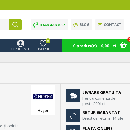
0748.436.832
BLOG
CONTACT
0
0 produs(e) - 0,00 Lei
CONTUL MEU
FAVORITE
LIVRARE GRATUITA
Pentru comenzi de
peste 200 Lei
Hoyer
RETUR GARANTAT
Drept de retur in 14 zile
e-ţi opinia
PLATA ONLINE