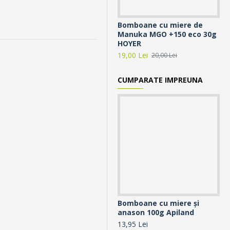
Bomboane cu miere de
Ca
Manuka MGO +150 eco 30g
Ap
HOYER
14,
19,00 Lei
20,00 Lei
CUMPARATE IMPREUNA
Bomboane cu miere și
Bo
anason 100g Apiland
pr
13,95 Lei
13,