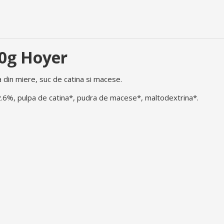
50g Hoyer
 din miere, suc de catina si macese.
2.6%, pulpa de catina*, pudra de macese*, maltodextrina*.