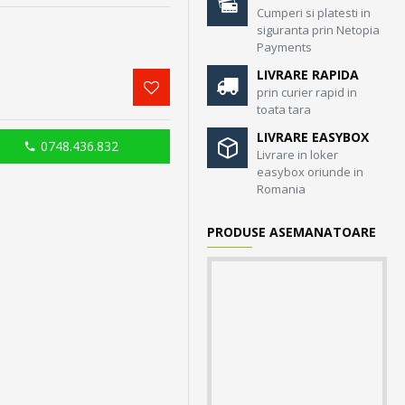
Cumperi si platesti in
siguranta prin Netopia
Payments
LIVRARE RAPIDA
prin curier rapid in
toata tara
LIVRARE EASYBOX
0748.436.832
Livrare in loker
easybox oriunde in
Romania
PRODUSE ASEMANATOARE