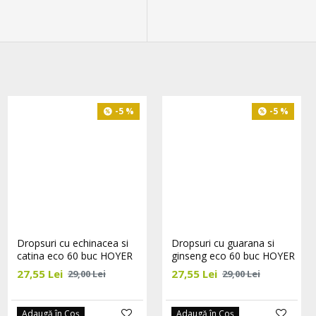
-5 %
-5 %
-5 %
Dropsuri cu guarana si
Dropsuri cu echinacea si
Dropsuri cu guarana si
ginseng eco 60 buc HOYER
catina eco 60 buc HOYER
ginseng eco 60 buc HOYER
27,55 Lei
27,55 Lei
27,55 Lei
29,00 Lei
29,00 Lei
29,00 Lei
Adaugă în Coş
Adaugă în Coş
Adaugă în Coş