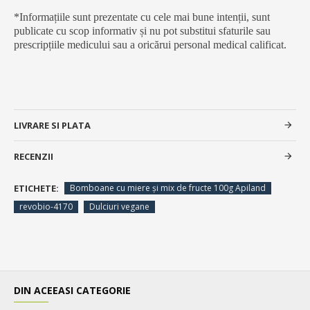
*Informațiile sunt prezentate cu cele mai bune intenții, sunt
publicate cu scop informativ și nu pot substitui sfaturile sau
prescripțiile medicului sau a oricărui personal medical calificat.
LIVRARE SI PLATA
RECENZII
ETICHETE:
Bomboane cu miere și mix de fructe 100g Apiland
revobio-4170
Dulciuri vegane
DIN ACEEASI CATEGORIE