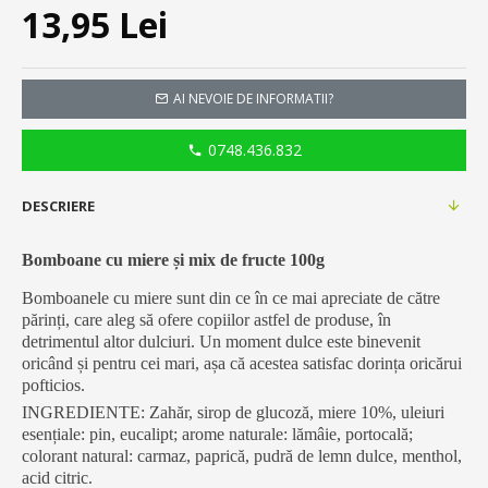
13,95 Lei
AI NEVOIE DE INFORMATII?
0748.436.832
DESCRIERE
Bomboane cu miere și mix de fructe 100g
Bomboanele cu miere sunt din ce în ce mai apreciate de către
părinți, care aleg să ofere copiilor astfel de produse, în
detrimentul altor dulciuri. Un moment dulce este binevenit
oricând și pentru cei mari, așa că acestea satisfac dorința oricărui
pofticios.
INGREDIENTE: Zahăr, sirop de glucoză, miere 10%, uleiuri
esențiale: pin, eucalipt; arome naturale: lămâie, portocală;
colorant natural: carmaz, paprică, pudră de lemn dulce, menthol,
acid citric.