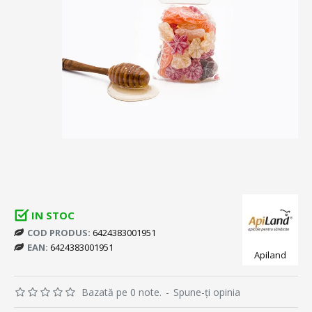
IN STOC
COD PRODUS:
6424383001951
EAN:
6424383001951
Apiland
Bazată pe 0 note.
-
Spune-ţi opinia