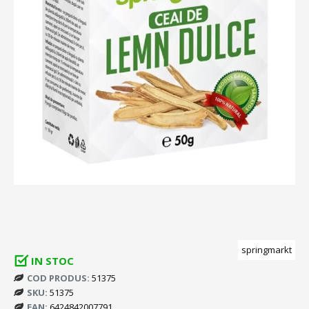
springmarkt
IN STOC
COD PRODUS:
51375
SKU:
51375
EAN:
6424842007791