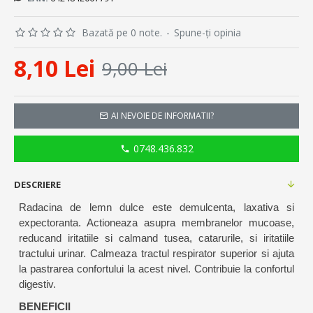
Bazată pe 0 note.
-
Spune-ţi opinia
8,10 Lei
9,00 Lei
AI NEVOIE DE INFORMATII?
0748.436.832
DESCRIERE
Radacina de lemn dulce este demulcenta, laxativa si
expectoranta. Actioneaza asupra membranelor mucoase,
reducand iritatiile si calmand tusea, catarurile, si iritatiile
tractului urinar.
Calmeaza tractul respirator superior si ajuta
la pastrarea confortului la acest nivel. Contribuie la confortul
digestiv.
BENEFICII