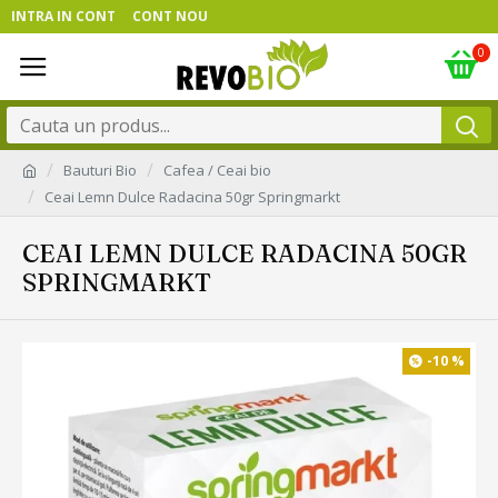
INTRA IN CONT
CONT NOU
0
Bauturi Bio
Cafea / Ceai bio
Ceai Lemn Dulce Radacina 50gr Springmarkt
CEAI LEMN DULCE RADACINA 50GR
SPRINGMARKT
-10 %