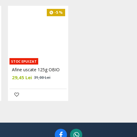
-5 %
-5 %
STOC EPUIZAT
Afine uscate 125g OBIO
Alfalfa pulbere eco 125g
OBIO
29,45 Lei
31,00 Lei
26,60 Lei
28,00 Lei
Adaugă în Coş