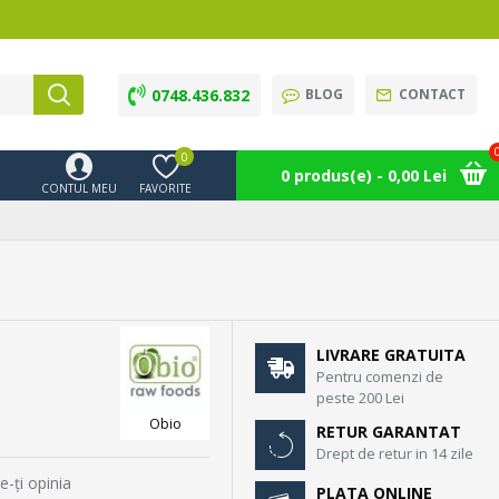
0748.436.832
BLOG
CONTACT
0
0 produs(e) - 0,00 Lei
CONTUL MEU
FAVORITE
LIVRARE GRATUITA
Pentru comenzi de
peste 200 Lei
Obio
RETUR GARANTAT
Drept de retur in 14 zile
e-ţi opinia
PLATA ONLINE