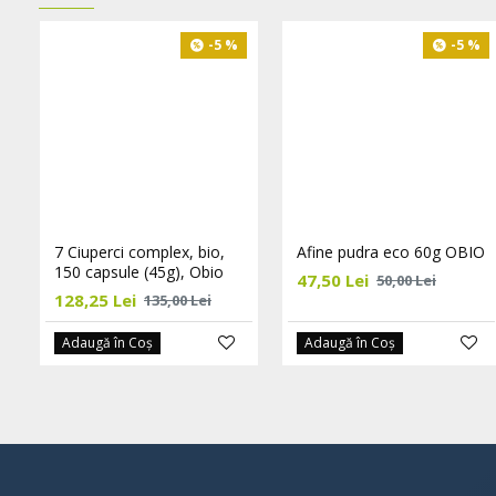
-5 %
-5 %
7 Ciuperci complex, bio,
Afine pudra eco 60g OBIO
150 capsule (45g), Obio
47,50 Lei
50,00 Lei
128,25 Lei
135,00 Lei
Adaugă în Coş
Adaugă în Coş