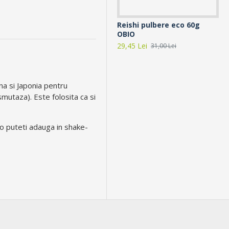
Reishi pulbere eco 60g
Ap
OBIO
(9
29,45 Lei
10,
31,00 Lei
na si Japonia pentru
smutaza). Este folosita ca si
o puteti adauga in shake-