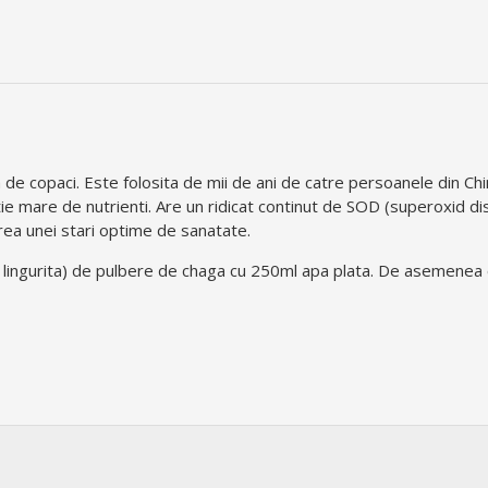
de copaci. Este folosita de mii de ani de catre persoanele din Chi
tie mare de nutrienti. Are un ridicat continut de SOD (superoxid di
erea unei stari optime de sanatate.
1 lingurita) de pulbere de chaga cu 250ml apa plata. De asemenea 