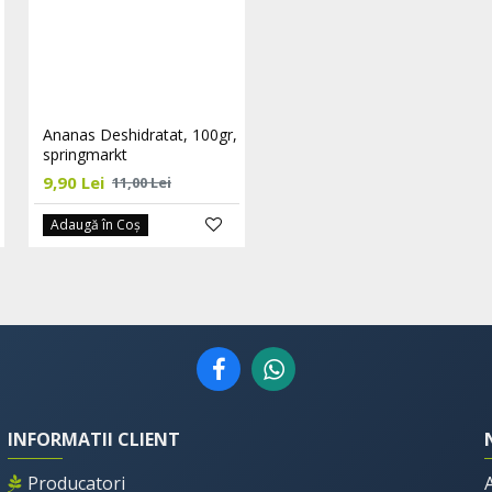
Ananas Deshidratat, 100gr,
Ananas Deshidratat, 250gr.
springmarkt
springmarkt
9,90 Lei
22,50 Lei
11,00 Lei
25,00 Lei
Adaugă în Coş
Adaugă în Coş
INFORMATII CLIENT
Producatori