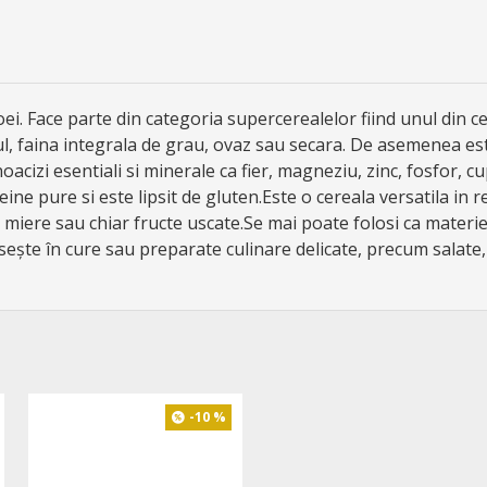
ei. Face parte din categoria supercerealelor fiind unul din ce
, faina integrala de grau, ovaz sau secara. De asemenea est
inoacizi esentiali si minerale ca fier, magneziu, zinc, fosfor,
ine pure si este lipsit de gluten.Este o cereala versatila in r
cu miere sau chiar fructe uscate.Se mai poate folosi ca mater
seşte în cure sau preparate culinare delicate, precum salate,
-10 %
-10 %