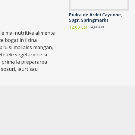
Pudra de Ardei Cayenne,
Ma
50gr, Springmarkt
di
Ma
12,60 Lei
14,00 Lei
și
le mai nutritive alimente
31,
e bogat in lizina
 cupru si mai ales mangan,
etetele vegetariene si
ie prima la prepararea
 sosuri, iaurt sau
-10 %