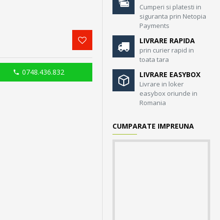
Cumperi si platesti in
siguranta prin Netopia
Payments
LIVRARE RAPIDA
prin curier rapid in
toata tara
0748.436.832
LIVRARE EASYBOX
Livrare in loker
easybox oriunde in
Romania
CUMPARATE IMPREUNA