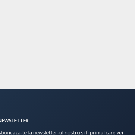
STOC EPUIZAT
Anason stelat, 35gr,
Springmarkt
10,80 Lei
12,00 Lei
NEWSLETTER
Aboneaza-te la newsletter-ul nostru si fi primul care vei