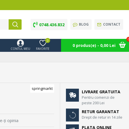
0748.436.832
BLOG
CONTACT
0
0 produs(e) - 0,00 Lei
CONTUL MEU
FAVORITE
springmarkt
LIVRARE GRATUITA
Pentru comenzi de
peste 200 Lei
RETUR GARANTAT
Drept de retur in 14 zile
e-ţi opinia
PLATA ONLINE