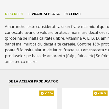
DESCRIERE
LIVRARE SI PLATA
RECENZII
Amaranthul este considerat ca si un frate mai mic al quino
cunoscute avand o valoare proteica mai mare decat orezul
(proteina de inalta calitate), fibre, vitamina A, E, B, D, am
dar si mai mult calciu decat alte cereale. Contine 16% prote
poate fi folosita alaturi de iaurt, fructe sau amestecata 
produselor pe baza de amaranth (fulgi, faina, etc).Se folo
amestec cu miere.
DE LA ACELASI PRODUCATOR
-10 %
-10 %