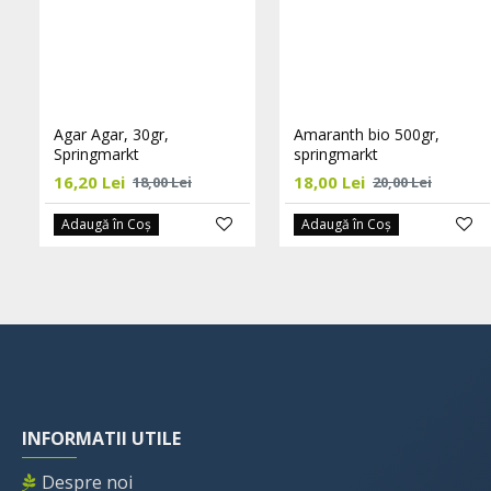
Agar Agar, 30gr,
Amaranth bio 500gr,
Springmarkt
springmarkt
16,20 Lei
18,00 Lei
18,00 Lei
20,00 Lei
Adaugă în Coş
Adaugă în Coş
INFORMATII UTILE
Despre noi