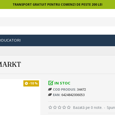
TRANSPORT GRATUIT PENTRU COMENZI DE PESTE 200 LEI
ODUCATORI
MARKT
IN STOC
-10 %
COD PRODUS:
34472
EAN:
6424842006053
Bazată pe 0 note.
-
Spun