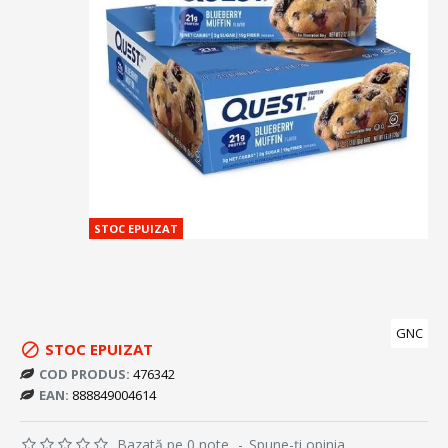
STOC EPUIZAT
GNC
STOC EPUIZAT
COD PRODUS:
476342
EAN:
888849004614
Bazată pe 0 note.
-
Spune-ţi opinia