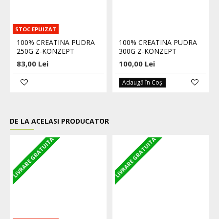
STOC EPUIZAT
100% CREATINA PUDRA
100% CREATINA PUDRA
250G Z-KONZEPT
300G Z-KONZEPT
83,00 Lei
100,00 Lei
Adaugă în Coş
DE LA ACELASI PRODUCATOR
LIVRARE GRATUITA
LIVRARE GRATUITA
L