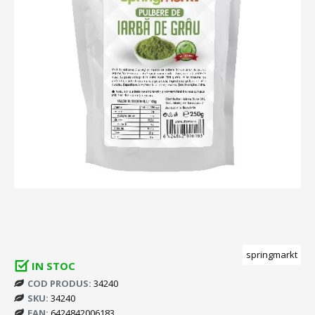
springmarkt
IN STOC
COD PRODUS:
34240
SKU:
34240
EAN:
6424842006183