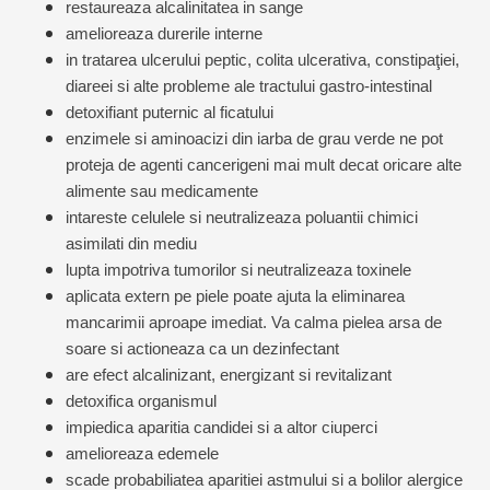
restaureaza alcalinitatea in sange
amelioreaza durerile interne
in tratarea ulcerului peptic, colita ulcerativa, constipaţiei,
diareei si alte probleme ale tractului gastro-intestinal
detoxifiant puternic al ficatului
enzimele si aminoacizi din iarba de grau verde ne pot
proteja de agenti cancerigeni mai mult decat oricare alte
alimente sau medicamente
intareste celulele si neutralizeaza poluantii chimici
asimilati din mediu
lupta impotriva tumorilor si neutralizeaza toxinele
aplicata extern pe piele poate ajuta la eliminarea
mancarimii aproape imediat. Va calma pielea arsa de
soare si actioneaza ca un dezinfectant
are efect alcalinizant, energizant si revitalizant
detoxifica organismul
impiedica aparitia candidei si a altor ciuperci
amelioreaza edemele
scade probabiliatea aparitiei astmului si a bolilor alergice