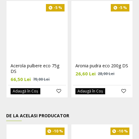
-5 %
-5 %
Acerola pulbere eco 75g
Aronia pudra eco 200g DS
DS
26,60 Lei
28,00 Lei
66,50 Lei
70,00 Lei
Adaugă în Coş
Adaugă în Coş
DE LA ACELASI PRODUCATOR
-10 %
-10 %