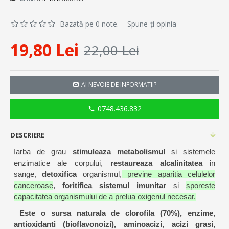
Bazată pe 0 note.
-
Spune-ţi opinia
19,80 Lei
22,00 Lei
AI NEVOIE DE INFORMATII?
0748.436.832
DESCRIERE
Iarba de grau
stimuleaza metabolismul
si sistemele
enzimatice ale corpului,
restaureaza alcalinitatea
in
sange,
detoxifica
organismul,
previne aparitia celulelor
canceroase
,
foritifica sistemul imunitar
si
sporeste
capacitatea organismului de a prelua oxigenul necesar.
Este o sursa naturala de clorofila (70%), enzime,
antioxidanti (bioflavonoizi), aminoacizi, acizi grasi,