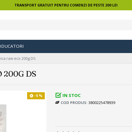
TRANSPORT GRATUIT PENTRU COMENZI DE PESTE 200 LEI
ODUCATORI
eica raw eco 200g DS
 200G DS
IN STOC
-5 %
COD PRODUS:
3800225478939