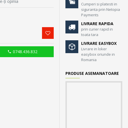
e-ţi opinia
Cumperi si platesti in
siguranta prin Netopia
Payments
LIVRARE RAPIDA
prin curier rapid in
toata tara
LIVRARE EASYBOX
Livrare in loker
0748.436.832
easybox oriunde in
Romania
PRODUSE ASEMANATOARE