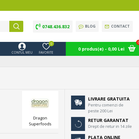
0748.436.832
BLOG
CONTACT
0
0 produs(e) - 0,00 Lei
CONTUL MEU
FAVORITE
LIVRARE GRATUITA
Pentru comenzi de
peste 200 Lei
Dragon
RETUR GARANTAT
Superfoods
Drept de retur in 14 zile
PLATA ONLINE