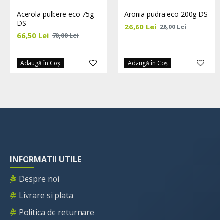
Acerola pulbere eco 75g
Aronia pudra eco 200g DS
DS
26,60 Lei
28,00 Lei
66,50 Lei
70,00 Lei
Adaugă în Coş
Adaugă în Coş
INFORMATII UTILE
Despre noi
Livrare si plata
Politica de returnare