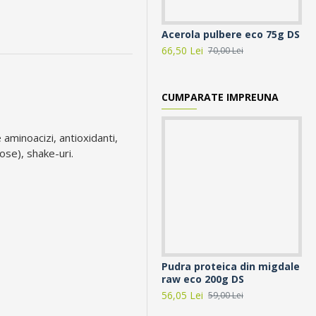
Acerola pulbere eco 75g DS
Ar
66,50 Lei
26,
70,00 Lei
CUMPARATE IMPREUNA
aminoacizi, antioxidanti,
iose), shake-uri.
Pudra proteica din migdale
raw eco 200g DS
56,05 Lei
59,00 Lei