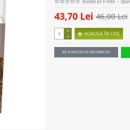
Bazată pe 0 note.
-
Spun
43,70 Lei
46,00 Lei
ADAUGĂ ÎN COŞ
AI NEVOIE DE INFORMATII?