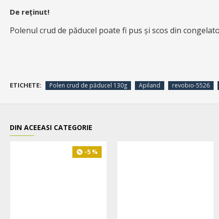
De reținut!
Polenul crud de păducel poate fi pus și scos din congelato
ETICHETE:
Polen crud de păducel 130g
Apiland
revobio-5526
DIN ACEEASI CATEGORIE
-5 %