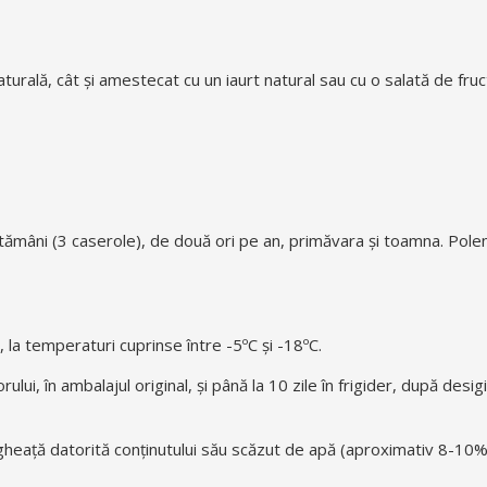
turală, cât și amestecat cu un iaurt natural sau cu o salată de fruct
mâni (3 caserole), de două ori pe an, primăvara și toamna. Polen
 la temperaturi cuprinse între -5ºC și -18ºC.
lui, în ambalajul original, și până la 10 zile în frigider, după desigi
gheață datorită conținutului său scăzut de apă (aproximativ 8-10%