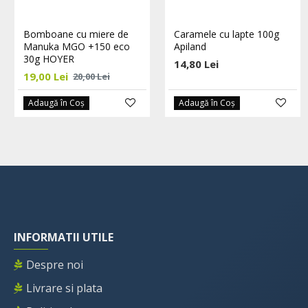
Bomboane cu miere de
Caramele cu lapte 100g
Manuka MGO +150 eco
Apiland
30g HOYER
14,80 Lei
19,00 Lei
20,00 Lei
Adaugă în Coş
Adaugă în Coş
INFORMATII UTILE
Despre noi
Livrare si plata