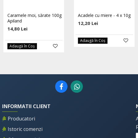
Caramele moi, sărate 100g
Catina in miere eco 250g
Acadele cu miere - 4 x 10g
Apiland
Hoyer
12,20 Lei
14,80 Lei
36,10 Lei
38,00 Lei
Adaugă în Coş
Adaugă în Coş
Adaugă în Coş
INFORMATII CLIENT
Producatori
Istoric comenzi