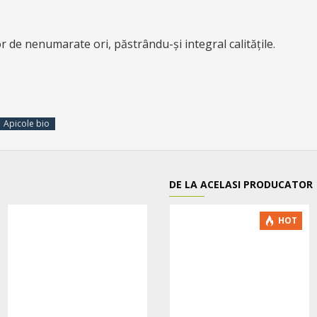
r de nenumarate ori, păstrându-și integral calitățile.
Apicole bio
DE LA ACELASI PRODUCATOR
-5 %
HOT