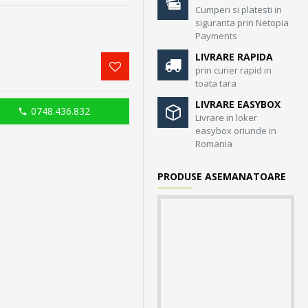
Cumperi si platesti in
siguranta prin Netopia
Payments
LIVRARE RAPIDA
prin curier rapid in
toata tara
LIVRARE EASYBOX
0748.436.832
Livrare in loker
easybox oriunde in
Romania
PRODUSE ASEMANATOARE