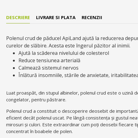
DESCRIERE
LIVRARE SI PLATA
RECENZII
Polenul crud de păducel ApiLand ajută la reducerea depune
curelor de slăbire. Acesta este îngerul păzitor al inimii.
Ajută la scăderea nivelului de colesterol
Reduce tensiunea arterială
Calmează sistemul nervos
Înlătură insomniile, stările de anxietate, iritabilitate
Luat proaspăt, din stupul albinelor, polenul crud este o uzină
congelator, pentru păstrare.
Polenul crud a constituit o descoperire deosebit de importantă p
eficient decât polenul uscat. Pe lângă consistența și gustul n
mirosuri și culori. Este extraordinar cum poți deosebi fiecare t
concentrat în boabele de polen.