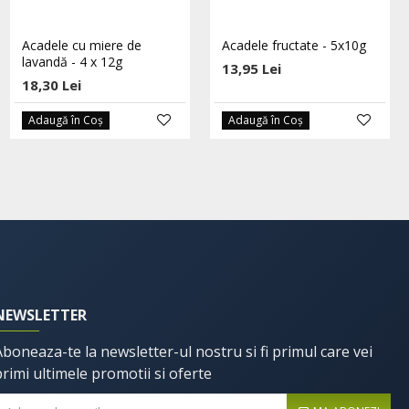
Dropsuri cu echinacea si
Acadele cu miere de
Acadele fructate - 5x10g
catina eco 60 buc HOYER
lavandă - 4 x 12g
13,95 Lei
27,55 Lei
18,30 Lei
29,00 Lei
Adaugă în Coş
Adaugă în Coş
Adaugă în Coş
NEWSLETTER
Aboneaza-te la newsletter-ul nostru si fi primul care vei
primi ultimele promotii si oferte