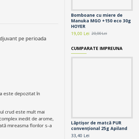
Bomboane cu miere de
Ca
Manuka MGO +150 eco 30g
Ap
HOYER
14,
19,00 Lei
20,00 Lei
adjuvant pe perioada
CUMPARATE IMPREUNA
a este depozitat în
nul crud este mult mai
n complex inedit de arome,
Lăptişor de matcă PUR
Pa
ată mireasma florilor s-a
convențional 25g Apiland
30
33,40 Lei
37,