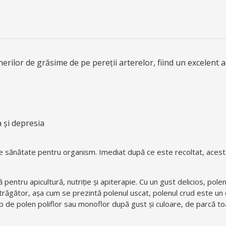
rilor de grăsime de pe pereții arterelor, fiind un excelent 
a și depresia
 de sănătate pentru organism. Imediat după ce este recoltat, acest
entru apicultură, nutriție și apiterapie. Cu un gust delicios, pole
eatrăgător, așa cum se prezintă polenul uscat, polenul crud este u
ip de polen poliflor sau monoflor după gust și culoare, de parcă to