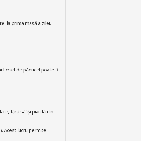
e, la prima masă a zilei.
ul crud de păducel poate fi
lare, f
ără să își piardă din
). Acest lucru permite