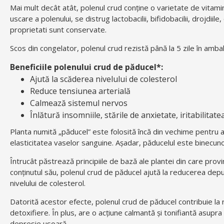
Mai mult decât atât, polenul crud conţine o varietate de vitami
uscare a polenului, se distrug lactobacilii, bifidobacilii, drojdi
proprietati sunt conservate.
Scos din congelator, polenul crud rezistă până la 5 zile în ambalaj
Beneficiile polenului crud de păducel*:
Ajută la scăderea nivelului de colesterol
Reduce tensiunea arterială
Calmează sistemul nervos
Înlătură insomniile, stările de anxietate, iritabilitate
Planta numită „păducel” este folosită încă din vechime pentru a 
elasticitatea vaselor sanguine. Așadar, păducelul este binecuno
Întrucât păstrează principiile de bază ale plantei din care prov
conținutul său, polenul crud de păducel ajută la reducerea depu
nivelului de colesterol.
Datorită acestor efecte, polenul crud de păducel contribuie la 
detoxifiere. În plus, are o acțiune calmantă și tonifiantă asupra s
depresie usoară.