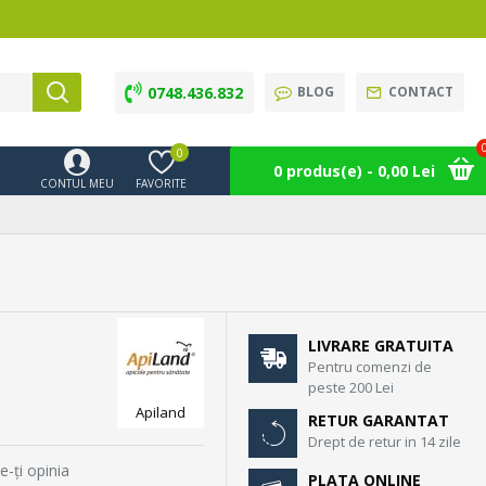
0748.436.832
BLOG
CONTACT
0
0 produs(e) - 0,00 Lei
CONTUL MEU
FAVORITE
LIVRARE GRATUITA
Pentru comenzi de
peste 200 Lei
Apiland
RETUR GARANTAT
Drept de retur in 14 zile
e-ţi opinia
PLATA ONLINE