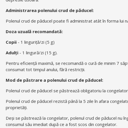
Administrarea polenului crud de păducel:
Polenul crud de păducel poate fi administrat atât în forma lui na
Doza uzuală recomandată:
Copii
- 1 linguriță/zi (5 g)
Adulți
- 1 lingură/zi (15 g).
Pentru eficiență maximă, se recomandă o cură de minim 7 săptă
consumat tot timpul anului, fără restricții.
Mod de păstrare a polenului crud de păducel:
Polenul crud de păducel se păstrează obligatoriu la congelator,
Polenul crud de păducel rezistă până la 5 zile în afara congelatoru
proprietăți.
Deși se păstrează la congelator, polenul crud de păducel nu în
consumul său imediat după ce a fost scos din congelator.