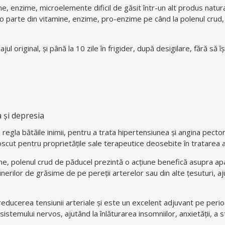
ne, enzime, microelemente dificil de găsit într-un alt produs natur
ile, o parte din vitamine, enzime, pro-enzime pe când la polenul crud,
ul original, și până la 10 zile în frigider, după desigilare, f
ără să îș
a și depresia
regla bătăile inimii, pentru a trata hipertensiunea și angina pecto
scut pentru proprietățile sale terapeutice deosebite în tratarea a
ine, polenul crud de păducel prezintă o acțiune benefică asupra apa
nerilor de grăsime de pe pereții arterelor sau din alte țesuturi, a
reducerea tensiunii arteriale și este un excelent adjuvant pe perio
istemului nervos, ajutând la înlăturarea insomniilor, anxietății, a st