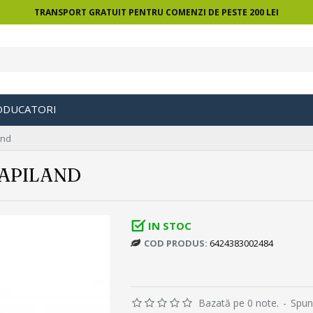
TRANSPORT GRATUIT PENTRU COMENZI DE PESTE 200 LEI
ODUCATORI
and
 APILAND
IN STOC
COD PRODUS:
6424383002484
Bazată pe 0 note.
-
Spun