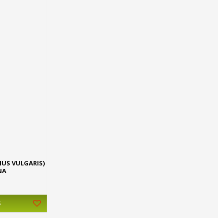
MUS VULGARIS)
NA
Ş