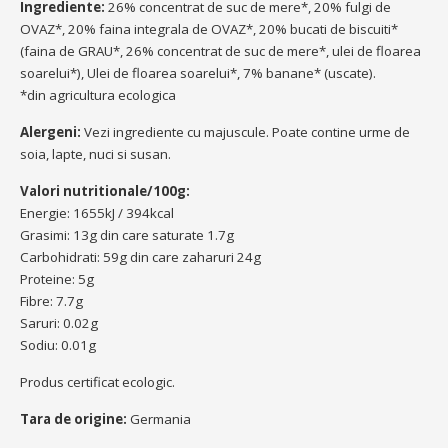
Ingrediente:
26% concentrat de suc de mere*,
20% fulgi de
OVAZ*,
20% faina integrala de OVAZ*,
20% bucati de biscuiti*
(faina de GRAU*, 26% concentrat de suc de mere*, ulei de floarea
soarelui*),
Ulei de floarea soarelui*,
7% banane* (uscate).
*din agricultura ecologica
Alergeni:
Vezi ingrediente cu majuscule.
Poate contine urme de
soia, lapte, nuci si susan.
Valori nutritionale/100g:
Energie: 1655kJ / 394kcal
Grasimi: 13g din care saturate 1.7g
Carbohidrati: 59g din care zaharuri 24g
Proteine: 5g
Fibre: 7.7g
Saruri: 0.02g
Sodiu: 0.01g
Produs certificat ecologic.
Tara de origine:
Germania