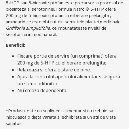
5-HTP sau 5-hidroxitriptofan este precursor in procesul de
biosinteza al serotoninei. Formula Natrol® 5-HTP ofera
200 mg de 5-hidroxitriptofan cu eliberare prelungita ,
aminoacid ce este obtinut din semintele plantei medicinale
Grifffonia simplicifolia
, ce imbunatateste nivelul de
serotonina in mod natural.
Beneficii:
Fiecare portie de servire (un comprimat) ofera
200 mg de 5-HTP cu eliberare prelungita;
Relaxeaza si ofera o stare de bine;
Ajuta la controlul apetitului alimentar si asigura
un somn odihnitor;
Nu creaza dependenta.
*Produsul este un supliment alimentar si nu trebuie sa
inlocuiasca o dieta variata si echilibrata si un stil de viata
sanatos.