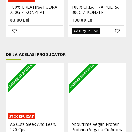
100% CREATINA PUDRA
100% CREATINA PUDRA
250G Z-KONZEPT
300G Z-KONZEPT
83,00 Lei
100,00 Lei
Adaugă în Coş
DE LA ACELASI PRODUCATOR
LIVRARE GRATUITA
LIVRARE GRATUITA
L
STOC EPUIZAT
Ab Cuts Sleek And Lean,
Abouttime Vegan Protein
120 Cps
Proteina Vegana Cu Aroma