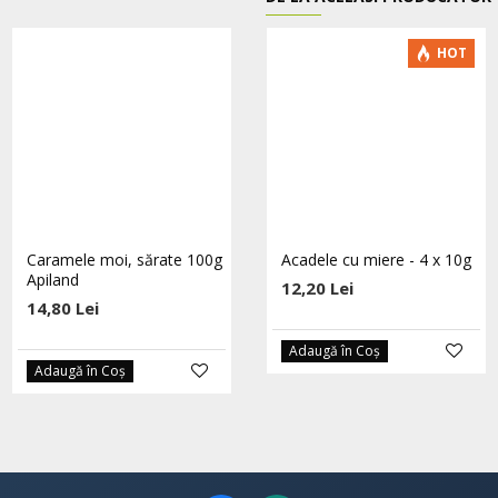
-5 %
HOT
Caramele moi, sărate 100g
Catina in miere eco 250g
Acadele cu miere - 4 x 10g
Apiland
Hoyer
12,20 Lei
14,80 Lei
36,10 Lei
38,00 Lei
Adaugă în Coş
Adaugă în Coş
Adaugă în Coş