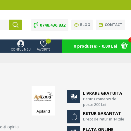
0748.436.832
BLOG
CONTACT
0
0 produs(e) - 0,00 Lei
CONTUL MEU
FAVORITE
LIVRARE GRATUITA
Pentru comenzi de
peste 200 Lei
Apiland
RETUR GARANTAT
Drept de retur in 14 zile
e-ţi opinia
PLATA ONLINE