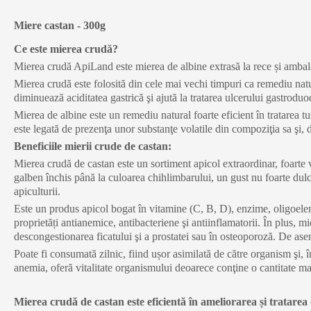
Miere castan - 300g
Ce este mierea crudă?
Mierea crudă ApiLand este mierea de albine extrasă la rece și ambalată 
Mierea crudă este folosită din cele mai vechi timpuri ca remediu natur
diminuează aciditatea gastrică şi ajută la tratarea ulcerului gastroduo
Mierea de albine este un remediu natural foarte eficient în tratarea tuse
este legată de prezenţa unor substanţe volatile din compoziţia sa şi,
Beneficiile mierii crude de castan:
Mierea crudă de castan este un sortiment apicol extraordinar, foarte 
galben închis până la culoarea chihlimbarului, un gust nu foarte dul
apiculturii.
Este un produs apicol bogat în vitamine (C, B, D), enzime, oligoelem
proprietăți antianemice, antibacteriene şi antiinflamatorii. În plus, 
descongestionarea ficatului şi a prostatei sau în osteoporoză. De as
Poate fi consumată zilnic, fiind ușor asimilată de către organism şi,
anemia, oferă vitalitate organismului deoarece conţine o cantitate m
Mierea crudă de castan este eficientă în ameliorarea și tratarea d