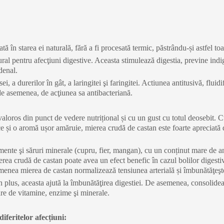
în starea ei naturală, fără a fi procesată termic, păstrându-și astfel toa
al pentru afecţiuni digestive. Aceasta stimulează digestia, previne indig
denal.
i, a durerilor în gât, a laringitei şi faringitei. Actiunea antitusivă, fluid
 de asemenea, de acţiunea sa antibacteriană.
valoros din punct de vedere nutrițional și cu un gust cu totul deosebit. 
ce și o aromă ușor amăruie, mierea crudă de castan este foarte apreciată
ente şi săruri minerale (cupru, fier, mangan), cu un conținut mare de a
mierea crudă de castan poate avea un efect benefic în cazul bolilor digesti
emenea mierea de castan normalizează tensiunea arterială și îmbunătăţeşte
 în plus, aceasta ajută la îmbunătăţirea digestiei. De asemenea, consolid
are de vitamine, enzime şi minerale.
iferitelor afecțiuni: