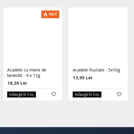
-5 %
HOT
Dropsuri cu echinacea si
Acadele cu miere de
Acadele fructate - 5x10g
catina eco 60 buc HOYER
lavandă - 4 x 12g
13,95 Lei
27,55 Lei
18,30 Lei
29,00 Lei
Adaugă în Coş
Adaugă în Coş
Adaugă în Coş