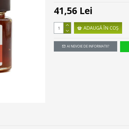
41,56 Lei
ADAUGĂ ÎN COŞ
AI NEVOIE DE INFORMATII?