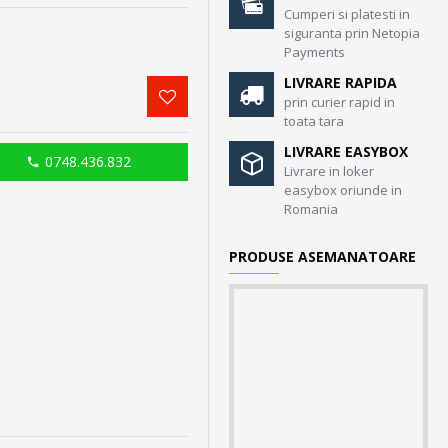
Cumperi si platesti in
siguranta prin Netopia
Payments
LIVRARE RAPIDA
prin curier rapid in
toata tara
LIVRARE EASYBOX
0748.436.832
Livrare in loker
easybox oriunde in
Romania
PRODUSE ASEMANATOARE