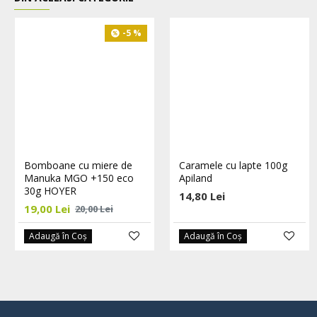
-5 %
Bomboane cu miere de
Caramele cu lapte 100g
Manuka MGO +150 eco
Apiland
30g HOYER
14,80 Lei
19,00 Lei
20,00 Lei
Adaugă în Coş
Adaugă în Coş