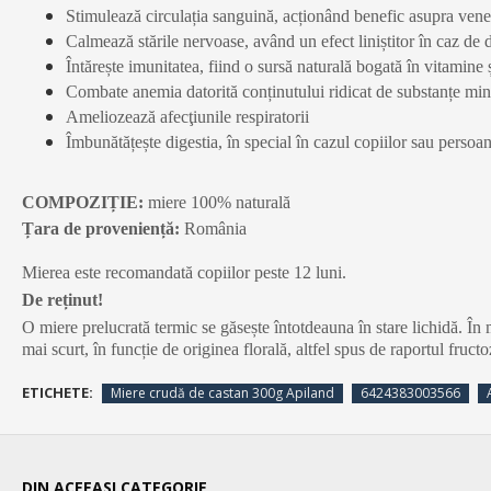
Stimulează circulația sanguină, acționând benefic asupra venel
Calmează stările nervoase, având un efect liniștitor în caz de 
Întărește imunitatea, fiind o sursă naturală bogată în vitamine 
Combate anemia datorită conținutului ridicat de substanțe min
Ameliozează afecţiunile respiratorii
Îmbunătățește digestia, în special în cazul copiilor sau persoan
COMPOZIȚIE:
miere 100% naturală
Țara de proveniență:
România
Mierea este recomandată copiilor peste 12 luni.
De reținut!
O miere prelucrată termic se găsește întotdeauna în stare lichidă. În
mai scurt, în funcție de originea florală, altfel spus de raportul fruct
ETICHETE:
Miere crudă de castan 300g Apiland
6424383003566
DIN ACEEASI CATEGORIE