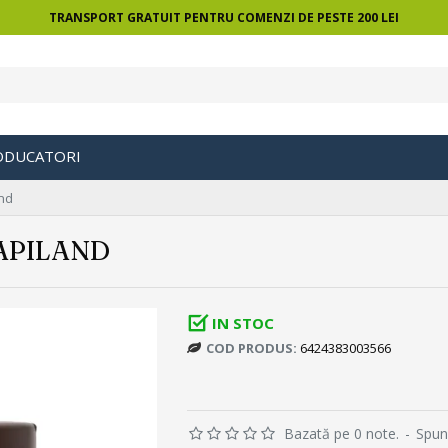
TRANSPORT GRATUIT PENTRU COMENZI DE PESTE 200 LEI
ODUCATORI
and
APILAND
IN STOC
COD PRODUS:
6424383003566
Bazată pe 0 note.
-
Spun