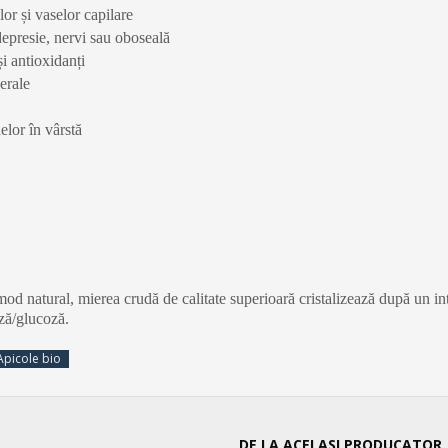
or și vaselor capilare
depresie, nervi sau oboseală
și antioxidanți
erale
elor în vârstă
 mod natural, mierea crudă de calitate superioară cristalizează după un i
oză/glucoză.
Apicole bio
DE LA ACELASI PRODUCATOR