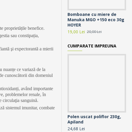
Bomboane cu miere de
Ca
Manuka MGO +150 eco 30g
Ap
HOYER
14,
te proprietățile benefice.
19,00 Lei
20,00 Lei
estia sau constipația,
CUMPARATE IMPREUNA
ifiantă şi expectorantă a mierii
Cu nuanțe ce variază de la
 de cunoscătorii din domeniul
ntioxidanți, având importante
ve, problemelor renale, în
 circulaţia sanguină.
ează sistemul imunitar, combate
Polen uscat poliflor 230g,
Tu
Apiland
Ob
24,68 Lei
15,