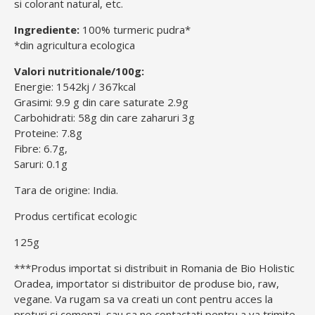
si colorant natural, etc.
Ingrediente:
100% turmeric pudra*
*din agricultura ecologica
Valori nutritionale/100g:
Energie: 1542kj / 367kcal
Grasimi: 9.9 g din care saturate 2.9g
Carbohidrati: 58g din care zaharuri 3g
Proteine: 7.8g
Fibre: 6.7g,
Saruri: 0.1g
Tara de origine: India.
Produs certificat ecologic
125g
***Produs importat si distribuit in Romania de Bio Holistic
Oradea, importator si distribuitor de produse bio, raw,
vegane. Va rugam sa va creati un cont pentru acces la
preturi si comenzi, sau sa ne contactati pentru a va trimite