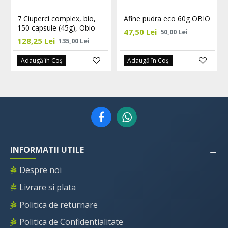
7 Ciuperci complex, bio,
Afine pudra eco 60g OBIO
150 capsule (45g), Obio
47,50 Lei
50,00 Lei
128,25 Lei
135,00 Lei
Adaugă în Coş
Adaugă în Coş
INFORMATII UTILE
Despre noi
Livrare si plata
Politica de returnare
Politica de Confidentialitate