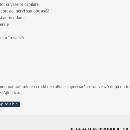
or și vaselor capilare
depresie, nervi sau oboseală
și antioxidanți
erale
elor în vârstă
 mod natural, mierea crudă de calitate superioară cristalizează după un i
oză/glucoză.
Apicole bio
DE LA ACELASI PRODUCATOR