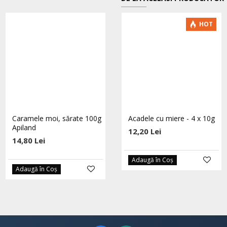
-5 %
HOT
Caramele moi, sărate 100g
Catina in miere eco 250g
Acadele cu miere - 4 x 10g
Apiland
Hoyer
12,20 Lei
14,80 Lei
36,10 Lei
38,00 Lei
Adaugă în Coş
Adaugă în Coş
Adaugă în Coş