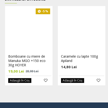
-5 %
Bomboane cu miere de
Caramele cu lapte 100g
Manuka MGO +150 eco
Apiland
30g HOYER
14,80 Lei
19,00 Lei
20,00 Lei
Adaugă în Coş
Adaugă în Coş