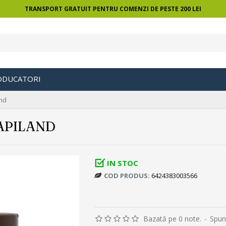
TRANSPORT GRATUIT PENTRU COMENZI DE PESTE 200 LEI
ODUCATORI
and
APILAND
IN STOC
COD PRODUS:
6424383003566
Bazată pe 0 note.
-
Spun