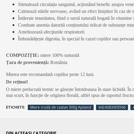
Stimulează circulația sanguină, acționând benefic asupra venel
Calmează stările nervoase, având un efect liniștitor în caz de 
Întărește imunitatea, fiind o sursă naturală bogată în vitamine 
Combate anemia datorită conținutului ridicat de substanțe min
Ameliozează afecţiunile respiratorii
Îmbunătățește digestia, în special în cazul copiilor sau persoan
COMPOZIȚIE:
miere 100% naturală
Țara de proveniență:
România
Mierea este recomandată copiilor peste 12 luni.
De reținut!
O miere prelucrată termic se găsește întotdeauna în stare lichidă. În
mai scurt, în funcție de originea florală, altfel spus de raportul fruct
ETICHETE:
Miere crudă de castan 300g Apiland
6424383003566
DIN ACEEASI CATEGORIE