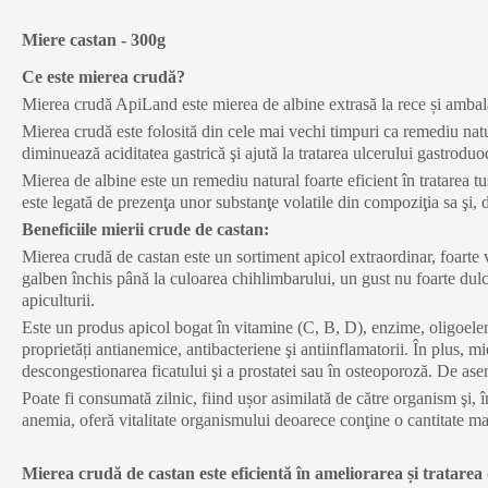
Miere castan - 300g
Ce este mierea crudă?
Mierea crudă ApiLand este mierea de albine extrasă la rece și ambalată 
Mierea crudă este folosită din cele mai vechi timpuri ca remediu natur
diminuează aciditatea gastrică şi ajută la tratarea ulcerului gastroduo
Mierea de albine este un remediu natural foarte eficient în tratarea tuse
este legată de prezenţa unor substanţe volatile din compoziţia sa şi,
Beneficiile mierii crude de castan:
Mierea crudă de castan este un sortiment apicol extraordinar, foarte 
galben închis până la culoarea chihlimbarului, un gust nu foarte dul
apiculturii.
Este un produs apicol bogat în vitamine (C, B, D), enzime, oligoelem
proprietăți antianemice, antibacteriene şi antiinflamatorii. În plus, 
descongestionarea ficatului şi a prostatei sau în osteoporoză. De as
Poate fi consumată zilnic, fiind ușor asimilată de către organism şi,
anemia, oferă vitalitate organismului deoarece conţine o cantitate m
Mierea crudă de castan este eficientă în ameliorarea și tratarea d