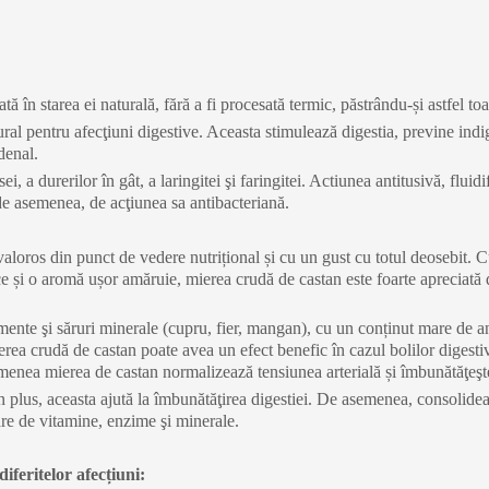
în starea ei naturală, fără a fi procesată termic, păstrându-și astfel toa
al pentru afecţiuni digestive. Aceasta stimulează digestia, previne indig
denal.
i, a durerilor în gât, a laringitei şi faringitei. Actiunea antitusivă, fluid
 de asemenea, de acţiunea sa antibacteriană.
valoros din punct de vedere nutrițional și cu un gust cu totul deosebit. 
ce și o aromă ușor amăruie, mierea crudă de castan este foarte apreciată
ente şi săruri minerale (cupru, fier, mangan), cu un conținut mare de a
mierea crudă de castan poate avea un efect benefic în cazul bolilor digesti
emenea mierea de castan normalizează tensiunea arterială și îmbunătăţeşte
 în plus, aceasta ajută la îmbunătăţirea digestiei. De asemenea, consolid
are de vitamine, enzime şi minerale.
iferitelor afecțiuni: