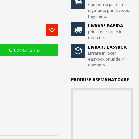
Cumperi si platesti in
siguranta prin Netopia
Payments
LIVRARE RAPIDA
prin curier rapid in
toata tara
LIVRARE EASYBOX
0748.436.832
Livrare in loker
easybox oriunde in
Romania
PRODUSE ASEMANATOARE