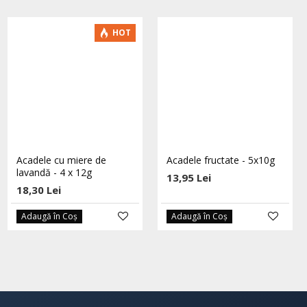
-5 %
HOT
Dropsuri cu echinacea si
Acadele cu miere de
Acadele fructate - 5x10g
catina eco 60 buc HOYER
lavandă - 4 x 12g
13,95 Lei
27,55 Lei
18,30 Lei
29,00 Lei
Adaugă în Coş
Adaugă în Coş
Adaugă în Coş