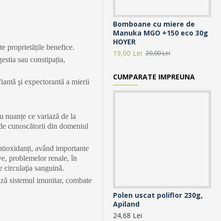
Bomboane cu miere de
Ca
Manuka MGO +150 eco 30g
Ap
HOYER
14,
te proprietățile benefice.
19,00 Lei
20,00 Lei
estia sau constipația,
CUMPARATE IMPREUNA
ifiantă şi expectorantă a mierii
Cu nuanțe ce variază de la
 de cunoscătorii din domeniul
ntioxidanți, având importante
ve, problemelor renale, în
 circulaţia sanguină.
ează sistemul imunitar, combate
Polen uscat poliflor 230g,
Tu
Apiland
Ob
24,68 Lei
15,