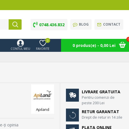
0748.436.832
BLOG
CONTACT
0
0 produs(e) - 0,00 Lei
CONTUL MEU
FAVORITE
LIVRARE GRATUITA
Pentru comenzi de
peste 200 Lei
Apiland
RETUR GARANTAT
Drept de retur in 14 zile
e-ţi opinia
PLATA ONLINE