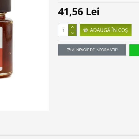
41,56 Lei
ADAUGĂ ÎN COŞ
AI NEVOIE DE INFORMATII?