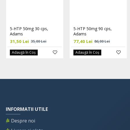
5-HTP 50mg 30 cps,
5-HTP 50mg 90 cps,
Adams
Adams
31,50 Lei
77,40 Lei
35,00 Lei
86,00 Lei
Adaugă în Coş
Adaugă în Coş
INFORMATII UTILE
Despre noi