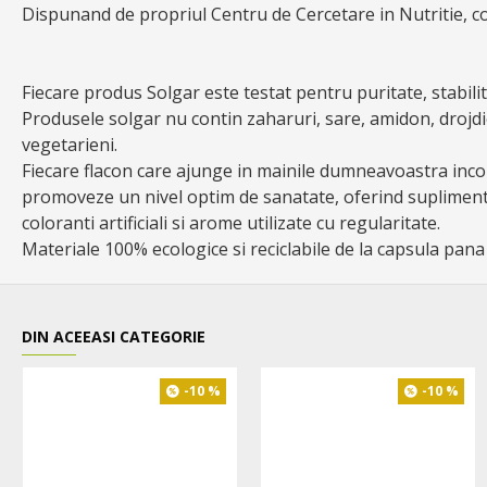
Dispunand de propriul Centru de Cercetare in Nutritie, con
Fiecare produs Solgar este testat pentru puritate, stabili
Produsele solgar nu contin zaharuri, sare, amidon, drojd
vegetarieni.
Fiecare flacon care ajunge in mainile dumneavoastra incor
promoveze un nivel optim de sanatate, oferind suplimente 
coloranti artificiali si arome utilizate cu regularitate.
Materiale 100% ecologice si reciclabile de la capsula pana
DIN ACEEASI CATEGORIE
-10 %
-10 %