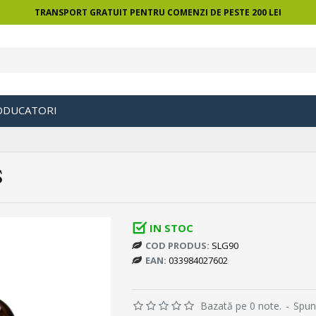
TRANSPORT GRATUIT PENTRU COMENZI DE PESTE 200 LEI
ODUCATORI
S
IN STOC
COD PRODUS:
SLG90
EAN:
033984027602
Bazată pe 0 note.
-
Spun