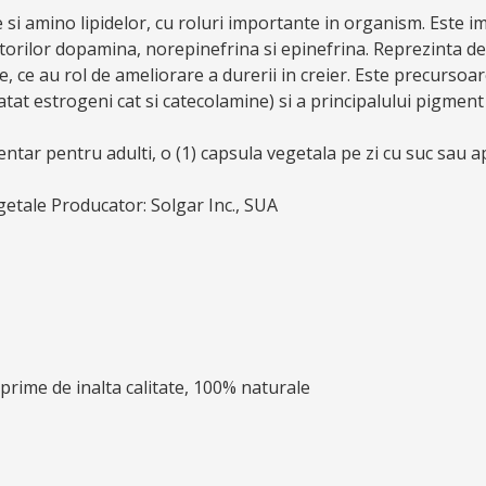
si amino lipidelor, cu roluri importante in organism. Este i
torilor dopamina, norepinefrina si epinefrina. Reprezinta 
 ce au rol de ameliorare a durerii in creier. Este precurs
 atat estrogeni cat si catecolamine) si a principalului pigmen
tar pentru adulti, o (1) capsula vegetala pe zi cu suc sau a
getale Producator: Solgar Inc., SUA
prime de inalta calitate, 100% naturale