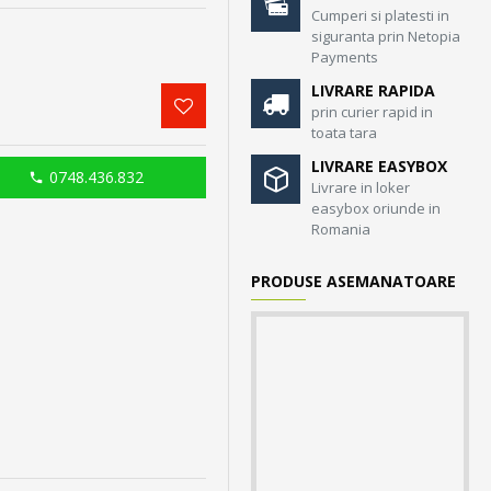
Cumperi si platesti in
siguranta prin Netopia
Payments
LIVRARE RAPIDA
prin curier rapid in
toata tara
LIVRARE EASYBOX
0748.436.832
Livrare in loker
easybox oriunde in
Romania
PRODUSE ASEMANATOARE