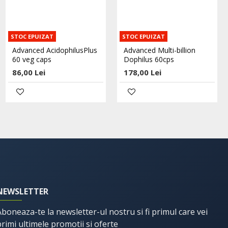
STOC EPUIZAT
STOC EPUIZAT
Acid Folic 400mcg 30tab,
Advanced AcidophilusPlus
Advanced Multi-billion
Adams
60 veg caps
Dophilus 60cps
17,10 Lei
86,00 Lei
178,00 Lei
19,00 Lei
Adaugă în Coş
NEWSLETTER
Aboneaza-te la newsletter-ul nostru si fi primul care vei
primi ultimele promotii si oferte