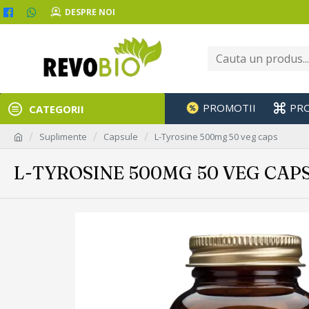
DESPRE NOI
PROMOTII
PR
CATEGORII
Suplimente
Capsule
L-Tyrosine 500mg 50 veg caps
L-TYROSINE 500MG 50 VEG CAP