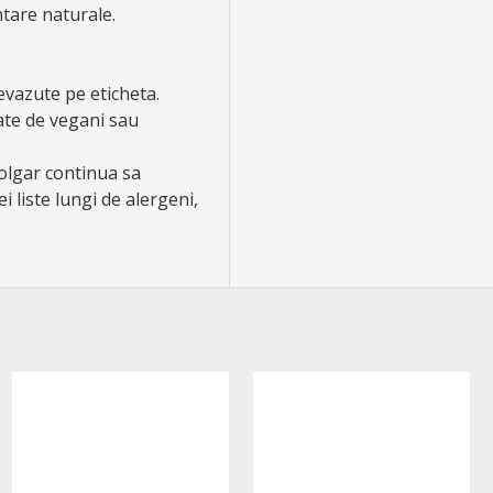
ntare naturale.
evazute pe eticheta.
ate de vegani sau
Solgar continua sa
 liste lungi de alergeni,
-10 %