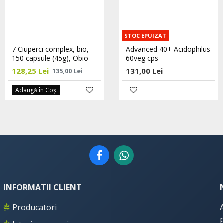
STOC EPUIZAT
7 Ciuperci complex, bio,
Acid Folic 400mcg 120tab,
Advanced 40+ Acidophilus
150 capsule (45g), Obio
Adams
60veg cps
128,25 Lei
28,80 Lei
131,00 Lei
135,00 Lei
36,00 Lei
Adaugă în Coş
Adaugă în Coş
INFORMATII CLIENT
Producatori