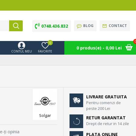
0748.436.832
BLOG
CONTACT
0
0 produs(e) - 0,00 Lei
CONTUL MEU
FAVORITE
LIVRARE GRATUITA
Pentru comenzi de
peste 200 Lei
Solgar
RETUR GARANTAT
Drept de retur in 14 zile
e-ţi opinia
PLATA ONLINE