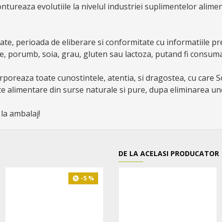
tureaza evolutiile la nivelul industriei suplimentelor alime
tate, perioada de eliberare si conformitate cu informatiile pr
ie, porumb, soia, grau, gluten sau lactoza, putand fi consum
poreaza toate cunostintele, atentia, si dragostea, cu care 
alimentare din surse naturale si pure, dupa eliminarea unei
 la ambalaj!
DE LA ACELASI PRODUCATOR
-5 %
-20 %