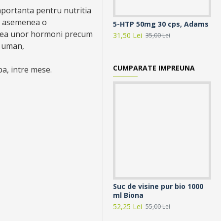
mportanta pentru nutritia
de asemenea o
5-HTP 50mg 30 cps, Adams
5-
oarea unor hormoni precum
31,50 Lei
77,
35,00 Lei
t uman,
CUMPARATE IMPREUNA
pa, intre mese.
Suc de visine pur bio 1000
Ta
ml Biona
77,
52,25 Lei
55,00 Lei