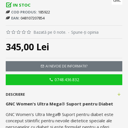
GNC
IN STOC
COD PRODUS:
185922
EAN:
048107207854
Bazată pe 0 note.
-
Spune-ţi opinia
345,00 Lei
AI NEVOIE DE INFORMATII?
0748.436.832
DESCRIERE
GNC Women's Ultra Mega® Suport pentru Diabet
GNC Women's Ultra Mega® Suport pentru diabet este
conceput stiintific pentru nevoile dietetice speciale ale
persoanelor cu diabet si este formulat pentru a oferi