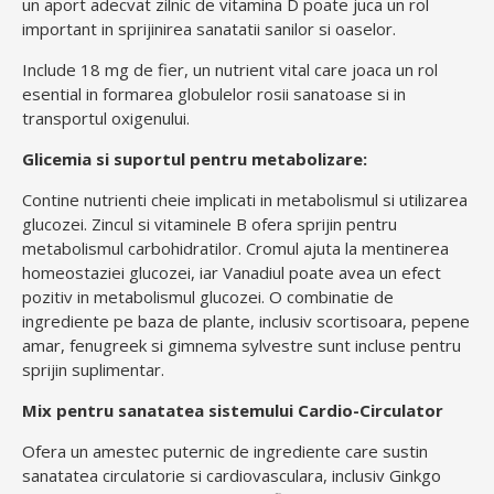
un aport adecvat zilnic de vitamina D poate juca un rol
important in sprijinirea sanatatii sanilor si oaselor.
Include 18 mg de fier, un nutrient vital care joaca un rol
esential in formarea globulelor rosii sanatoase si in
transportul oxigenului.
Glicemia si suportul pentru metabolizare:
Contine nutrienti cheie implicati in metabolismul si utilizarea
glucozei. Zincul si vitaminele B ofera sprijin pentru
metabolismul carbohidratilor. Cromul ajuta la mentinerea
homeostaziei glucozei, iar Vanadiul poate avea un efect
pozitiv in metabolismul glucozei. O combinatie de
ingrediente pe baza de plante, inclusiv scortisoara, pepene
amar, fenugreek si gimnema sylvestre sunt incluse pentru
sprijin suplimentar.
Mix pentru sanatatea sistemului Cardio-Circulator
Ofera un amestec puternic de ingrediente care sustin
sanatatea circulatorie si cardiovasculara, inclusiv Ginkgo