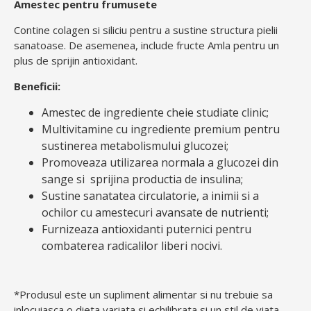
Amestec pentru frumusete
Contine colagen si siliciu pentru a sustine structura pielii
sanatoase. De asemenea, include fructe Amla pentru un
plus de sprijin antioxidant.
Beneficii:
Amestec de ingrediente cheie studiate clinic;
Multivitamine cu ingrediente premium pentru
sustinerea metabolismului glucozei;
Promoveaza utilizarea normala a glucozei din
sange si sprijina productia de insulina;
Sustine sanatatea circulatorie, a inimii si a
ochilor cu amestecuri avansate de nutrienti;
Furnizeaza antioxidanti puternici pentru
combaterea radicalilor liberi nocivi.
*Produsul este un supliment alimentar si nu trebuie sa
inlocuiasca o dieta variata si echilibrata si un stil de viata