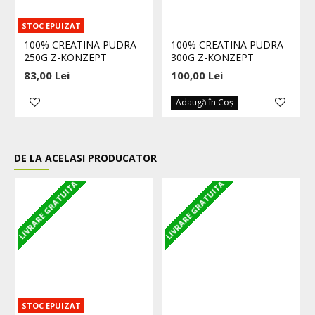
STOC EPUIZAT
100% CREATINA PUDRA
100% CREATINA PUDRA
250G Z-KONZEPT
300G Z-KONZEPT
83,00 Lei
100,00 Lei
Adaugă în Coş
DE LA ACELASI PRODUCATOR
LIVRARE GRATUITA
LIVRARE GRATUITA
L
STOC EPUIZAT